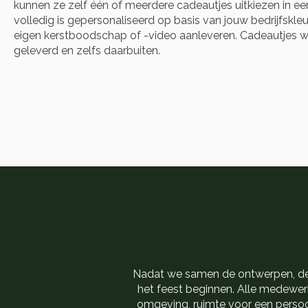
kunnen ze zelf één of meerdere cadeautjes uitkiezen in een 
volledig is gepersonaliseerd op basis van jouw bedrijfskleu
eigen kerstboodschap of -video aanleveren. Cadeautjes 
geleverd en zelfs daarbuiten.
Nadat we samen de ontwerpen, de i
het feest beginnen. Alle medewe
omgeving, ruimte voor een persoo