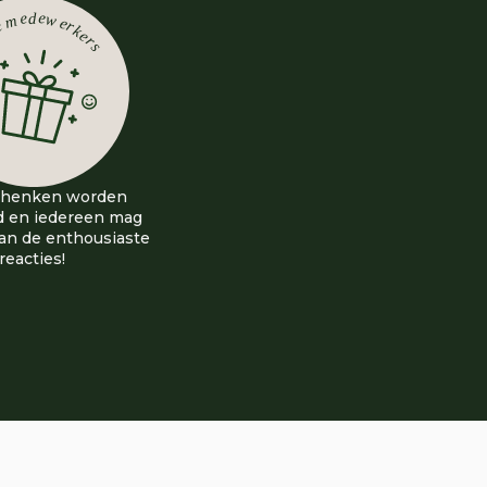
chenken worden
d en iedereen mag
an de enthousiaste
reacties!