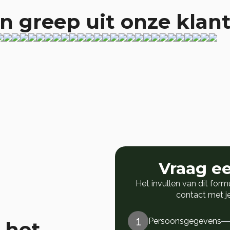
n greep uit onze klan
Vraag e
Het invullen van dit formu
contact met 
1
Persoonsgegevens
 het