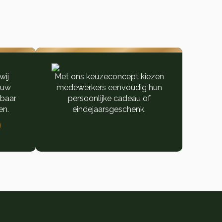
wij
Met ons keuzeconcept kiezen
ouw
medewerkers eenvoudig hun
nbaar
persoonlijke cadeau of
en.
eindejaarsgeschenk.