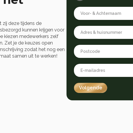
First
and
last
name
zij deze tijdens de
Address
*
isbezorgd kunnen krijgen voor
*
ee kiezen medewerkers zelf
en. Zet je de keuzes open
Zipcode
mschrijving zodat het nog een
*
p maat samen uit te werken!
Email
address
*
Volgende