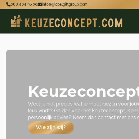
088 404 96 00
info@globalgiftgroup.com
Keuzeconcep
Weet je niet precies wat je moet kiezen voor jo
leuk vindt? Ga dan voor het keuzeconcept. Kom je
persoonlijk advies? Neem dan contact met ons 
Wie zijn wij?