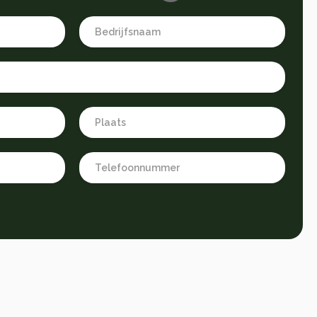
Company
name
*
City
*
Phone
number
*