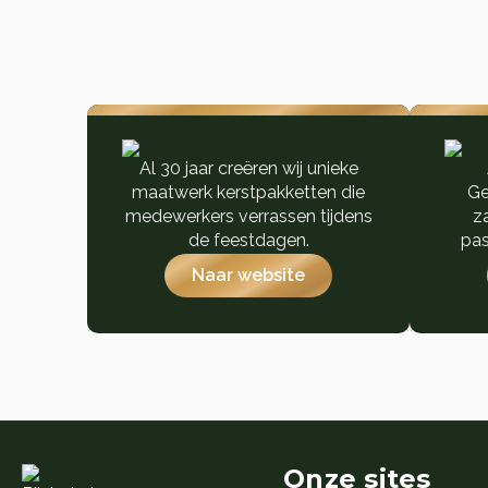
Al 30 jaar creëren wij unieke
maatwerk kerstpakketten die
Ge
medewerkers verrassen tijdens
z
de feestdagen.
pas
Naar website
Onze sites