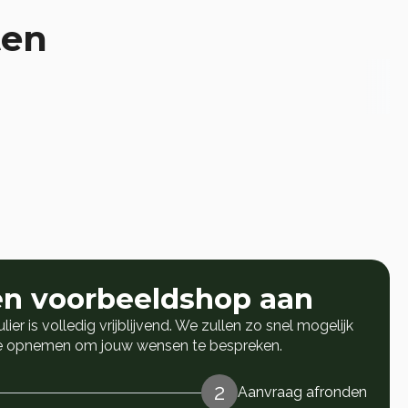
ten
en voorbeeldshop aan
lier is volledig vrijblijvend. We zullen zo snel mogelijk
je opnemen om jouw wensen te bespreken.
2
Aanvraag afronden