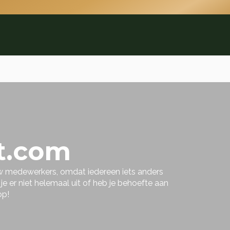
t.com
uw medewerkers, omdat iedereen iets anders
 er niet helemaal uit of heb je behoefte aan
op!