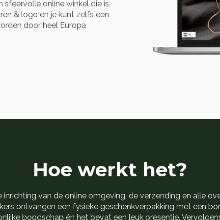
sfeervolle online winkel die is
ren & logo en je kunt zelfs een
worden door heel Europa
Hoe werkt het?
nrichting van de online omgeving, de verzending en alle ov
rkers ontvangen een fysieke geschenkverpakking met een bon
nlijke boodschap én het bevat een leuk presentje. Vervolge