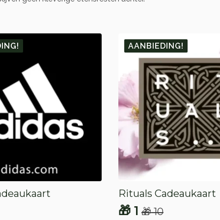
ING!
AANBIEDING!
adeaukaart
Rituals Cadeaukaart
🎁
1
🎁
10
onkelijke
e
Oorspronkelijke
Huidige