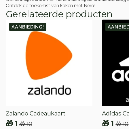
Ontdek de toekomst van koken met Nero!
Gerelateerde producten
AANBIEDING!
AANBIED
Zalando Cadeaukaart
Adidas C
🎁
1
🎁
1
🎁
10
🎁
10
Oorspronkelijke
Huidige
Oorspr
Huidig