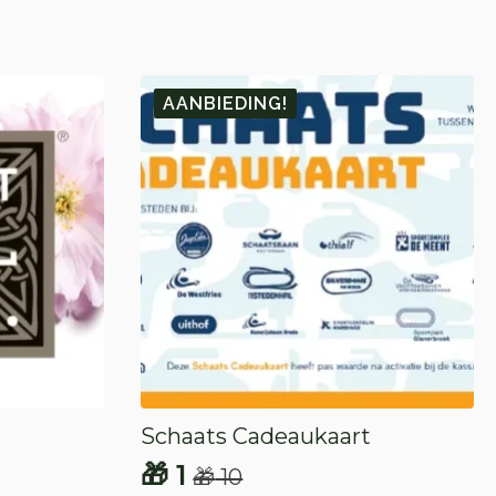
AANBIEDING!
Schaats Cadeaukaart
🎁
1
🎁
10
Oorspronkelijke
Huidige