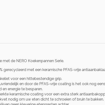
tie met de NERO Koekenpannen Serie.
0% gerecycleerd met een keramische PFAS-vrije antiaanbaklaag
liet voor een hittebestendige grip.
riendelijk en door de PFAS-vrije coating is het ook nog ee
d en energie te besparen.
erkte keramische coating voor een extra sterk antiaanbakop
kvet nodig om uw eten dicht te schroeien of bruin te bakken.
ijven geen kleverige etensresten achter.