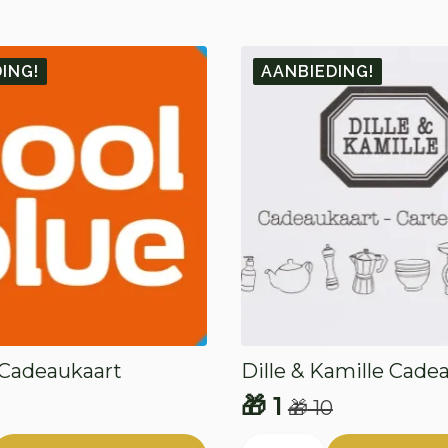
ING!
AANBIEDING!
 Cadeaukaart
Dille & Kamille Cade
🎁
1
🎁
10
onkelijke
e
Oorspronkelijke
Huidige
Dille