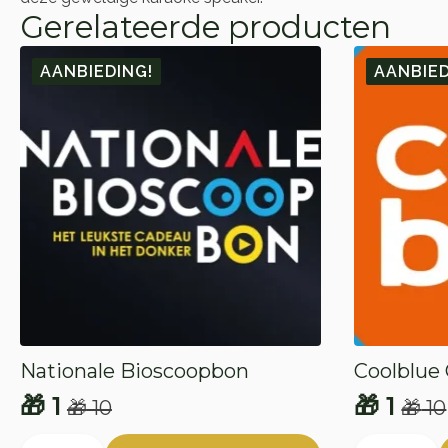
Gerelateerde producten
AANBIEDING!
AANBIED
Nationale Bioscoopbon
Coolblue
🎁
1
🎁
1
🎁
10
🎁
10
Oorspronkelijke
Huidige
Oorspr
Huidig
Nationale
Coolblue