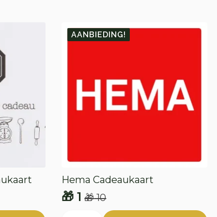
AANBIEDING!
aukaart
Hema Cadeaukaart
🎁
1
🎁
10
Oorspronkelijke
Huidige
Hema