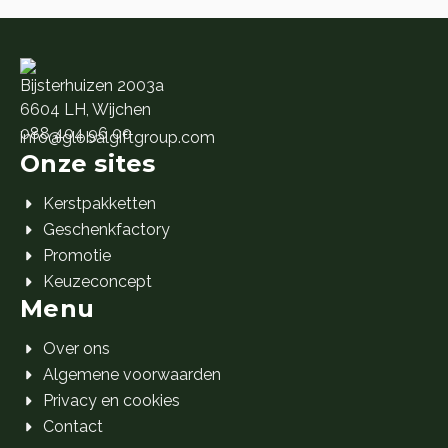
Bijsterhuizen 2003a
6604 LH, Wijchen
088 404 96 00
info@globalgiftgroup.com
Onze sites
Kerstpakketten
Geschenkfactory
Promotie
Keuzeconcept
Menu
Over ons
Algemene voorwaarden
Privacy en cookies
Contact