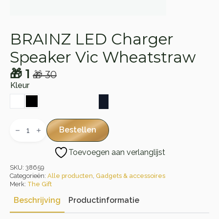
BRAINZ LED Charger
Speaker Vic Wheatstraw
🎁
1
🎁
30
Oorspronkelijke
Huidige
Kleur
prijs
prijs
was:
is:
🎁 30.
🎁 1.
BRAINZ
LED
Bestellen
Charger
Speaker
Toevoegen aan verlanglijst
Vic
Wheatstraw
SKU:
38659
aantal
Categorieën:
Alle producten
,
Gadgets & accessoires
Merk:
The Gift
Beschrijving
Productinformatie