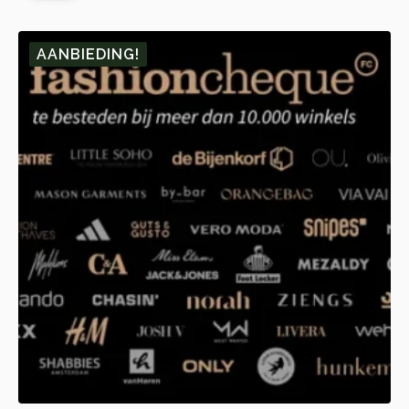
🎁 10.
🎁 1.
AANBIEDING!