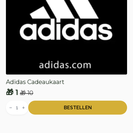
Adidas Cadeaukaart
🎁
1
🎁
10
Oorspronkelijke
Huidige
Adidas
prijs
prijs
Cadeaukaart
BESTELLEN
aantal
was:
is:
🎁 10.
🎁 1.