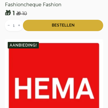
Fashioncheque Fashion
🎁
1
🎁
10
Oorspronkelijke
Huidige
Fashioncheque
prijs
prijs
Fashion
BESTELLEN
aantal
was:
is:
🎁 10.
🎁 1.
AANBIEDING!