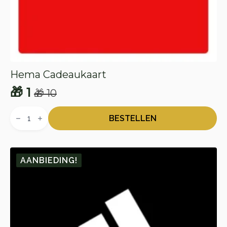
Hema Cadeaukaart
🎁
1
🎁
10
Oorspronkelijke
Huidige
Hema
prijs
prijs
Cadeaukaart
BESTELLEN
aantal
was:
is:
🎁 10.
🎁 1.
AANBIEDING!