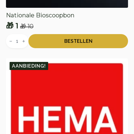
Nationale Bioscoopbon
🎁
1
🎁
10
Oorspronkelijke
Huidige
Nationale
prijs
prijs
Bioscoopbon
BESTELLEN
aantal
was:
is:
🎁 10.
🎁 1.
AANBIEDING!