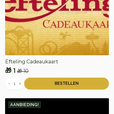
Efteling Cadeaukaart
🎁
1
🎁
10
Oorspronkelijke
Huidige
Efteling
prijs
prijs
Cadeaukaart
BESTELLEN
aantal
was:
is:
🎁 10.
🎁 1.
AANBIEDING!