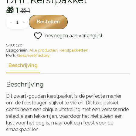
🎁
1
🎁
1
Oorspronkelijke
Huidige
DHL
Kerstpakket
prijs
prijs
Bestellen
aantal
was:
is:
Toevoegen aan verlanglijst
🎁 1.
🎁 1.
SKU:
126
Categorieën:
Alle producten
,
Kerstpakketten
Merk:
Geschenkfactory
Beschrijving
Beschrijving
Dit zwart-gouden kerstpakket is dé perfecte manier
om de feestdagen stijlvol te vieren. Dit luxe pakket
combineert een chique uitstraling met een verrassende
selectie aan lekkernijen, waardoor het niet alleen een
lust voor het oog is, maar ook een feest voor de
smaakpapillen.