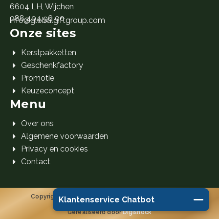
6604 LH, Wijchen
088 404 96 00
info@globalgiftgroup.com
Onze sites
Kerstpakketten
Geschenkfactory
Promotie
Keuzeconcept
Menu
Over ons
Algemene voorwaarden
Privacy en cookies
Contact
Copyright 2026 Global Gift Group B.V. © Alle rechten
Klantenservice Chatbot
voorbehouden.
Gerealiseerd door
Digishock