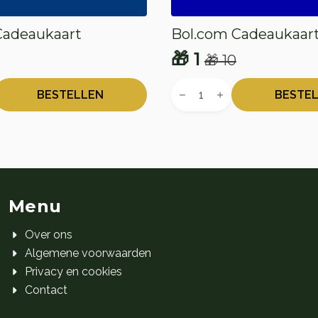
adeaukaart
Bol.com Cadeaukaar
🎁
1
🎁
10
onkelijke
e
Oorspronkelijke
Huidige
Bol.com
prijs
prijs
t
Cadeaukaart
BESTELLEN
BESTE
aantal
was:
is:
🎁 10.
🎁 1.
Menu
Over ons
Algemene voorwaarden
Privacy en cookies
Contact