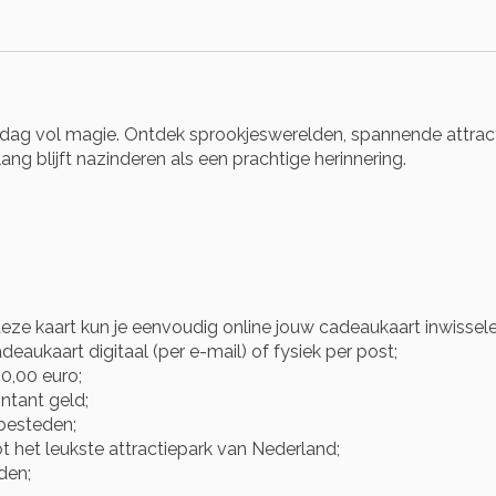
e dag vol magie. Ontdek sprookjeswerelden, spannende attrac
ng blijft nazinderen als een prachtige herinnering.
eze kaart kun je eenvoudig online jouw cadeaukaart inwisse
eaukaart digitaal (per e-mail) of fysiek per post;
0,00 euro;
ntant geld;
 besteden;
ot het leukste attractiepark van Nederland;
den;