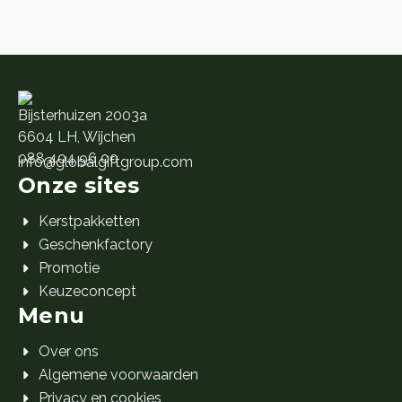
🎁 10.
🎁 1.
Bijsterhuizen 2003a
6604 LH, Wijchen
088 404 96 00
info@globalgiftgroup.com
Onze sites
Kerstpakketten
Geschenkfactory
Promotie
Keuzeconcept
Menu
Over ons
Algemene voorwaarden
Privacy en cookies