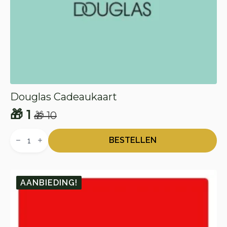
Douglas Cadeaukaart
🎁
1
🎁
10
Oorspronkelijke
Huidige
Douglas
prijs
prijs
Cadeaukaart
BESTELLEN
aantal
was:
is:
🎁 10.
🎁 1.
AANBIEDING!