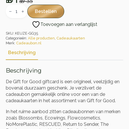
🎁
1
🎁
35
Oorspronkelijke
Huidige
Gift
for
prijs
prijs
Bestellen
Good
was:
is:
Cadeaubon
Toevoegen aan verlanglijst
aantal
🎁 35.
🎁 1.
SKU:
KEUZE-GG35
Categorieën:
Alle producten
,
Cadeaukaarten
Merk:
Cadeaubon.nl
Beschrijving
Beschrijving
De Gift for Good giftcard is een origineel, veelzijdig en
bovenal duurzaam geschenk. Je verzilvert de
cadeaubon gemakkelijk online voor een van de
cadeaukaarten in het assortiment van Gift for Good.
In het ruime aanbod zitten cadeaubonnen van merken
zoals Blossombs, Ecowings, Flowcosmetics,
NoMorePlastic, RESCUED, Return to Sender, The