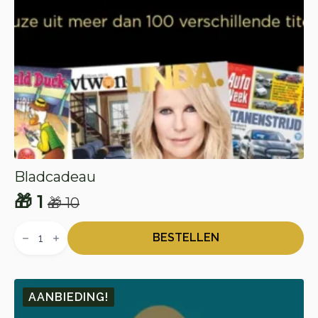
Bladcadeau
🎁
1
🎁
10
Oorspronkelijke
Huidige
Bladcadeau
prijs
prijs
aantal
BESTELLEN
was:
is:
🎁 10.
🎁 1.
AANBIEDING!