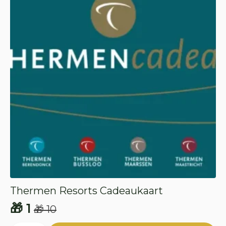
Thermen Resorts Cadeaukaart
🎁
1
🎁
10
Oorspronkelijke
Huidige
Thermen