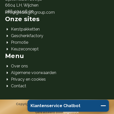
6604 LH, Wijchen
088 404 96 00
info@globalgiftgroup.com
Onze sites
Kerstpakketten
Geschenkfactory
Promotie
Keuzeconcept
Menu
Over ons
Algemene voorwaarden
Privacy en cookies
Contact
Copyright 2026 Global Gift Group B.V. © Alle rechten
Klantenservice Chatbot
voorbehouden.
Gerealiseerd door
Digishock