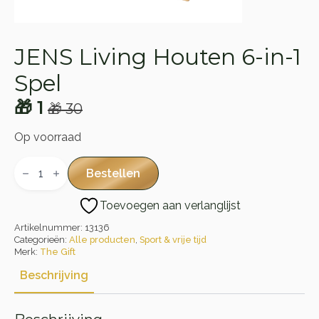
JENS Living Houten 6-in-1
Spel
🎁
1
🎁
30
Oorspronkelijke
Huidige
prijs
prijs
Op voorraad
was:
is:
JENS
Living
Bestellen
🎁 30.
🎁 1.
Houten
6-
Toevoegen aan verlanglijst
in-
1
Artikelnummer:
13136
Spel
aantal
Categorieën:
Alle producten
,
Sport & vrije tijd
Merk:
The Gift
Beschrijving