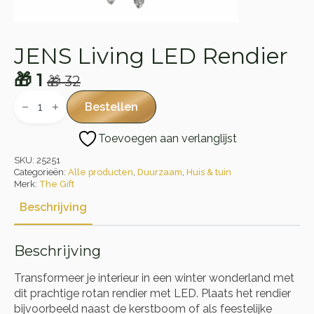
JENS Living LED Rendier
🎁
1
🎁
32
Oorspronkelijke
Huidige
JENS
Living
prijs
prijs
Bestellen
LED
was:
is:
Rendier
Toevoegen aan verlanglijst
aantal
🎁 32.
🎁 1.
SKU:
25251
Categorieën:
Alle producten
,
Duurzaam
,
Huis & tuin
Merk:
The Gift
Beschrijving
Beschrijving
Transformeer je interieur in een winter wonderland met
dit prachtige rotan rendier met LED. Plaats het rendier
bijvoorbeeld naast de kerstboom of als feestelijke