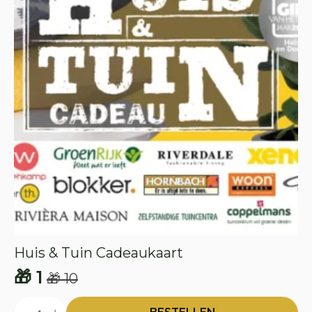
Huis & Tuin Cadeaukaart
🎁
1
🎁
10
Oorspronkelijke
Huidige
Huis
prijs
prijs