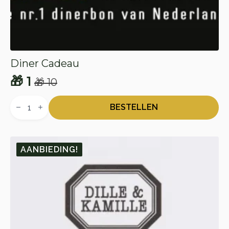
Diner Cadeau
🎁
1
🎁
10
Oorspronkelijke
Huidige
Diner
prijs
prijs
Cadeau
BESTELLEN
aantal
was:
is:
🎁 10.
🎁 1.
AANBIEDING!