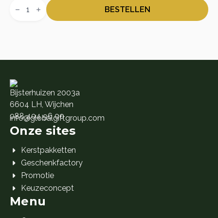
Rituals
prijs
prijs
Cadeaukaart
BESTELLEN
aantal
was:
is:
🎁 10.
🎁 1.
Bijsterhuizen 2003a
6604 LH, Wijchen
088 404 96 00
info@globalgiftgroup.com
Onze sites
Kerstpakketten
Geschenkfactory
Promotie
Keuzeconcept
Menu