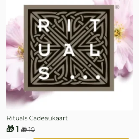
Rituals Cadeaukaart
🎁
1
🎁
10
Oorspronkelijke
Huidige