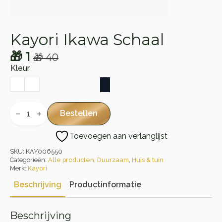
Kayori Ikawa Schaal
🎁
1
🎁
40
Oorspronkelijke
Huidige
Kleur
prijs
prijs
was:
is:
🎁 40.
🎁 1.
Kayori
Ikawa
Bestellen
Schaal
aantal
Toevoegen aan verlanglijst
SKU:
KAY006550
Categorieën:
Alle producten
,
Duurzaam
,
Huis & tuin
Merk:
Kayori
Beschrijving
Productinformatie
Beschrijving