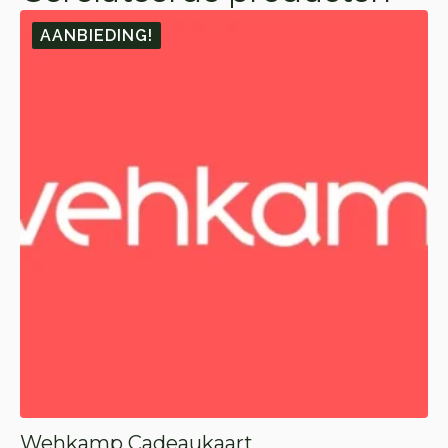
AANBIEDING!
Wehkamp Cadeaukaart