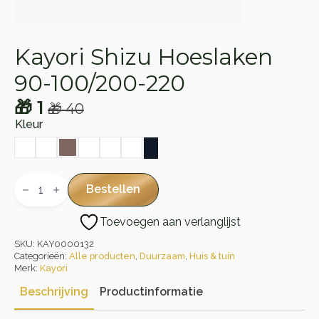
Kayori Shizu Hoeslaken
90-100/200-220
🎁
1
🎁
40
Oorspronkelijke
Huidige
Kleur
prijs
prijs
was:
is:
🎁 40.
🎁 1.
Kayori
Shizu
Bestellen
Hoeslaken
90-
Toevoegen aan verlanglijst
100/200-
220
SKU:
KAY0000132
aantal
Categorieën:
Alle producten
,
Duurzaam
,
Huis & tuin
Merk:
Kayori
Beschrijving
Productinformatie