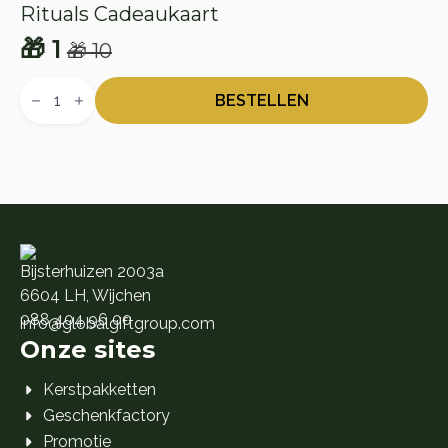
Rituals Cadeaukaart
🎁
1
🎁
10
Oorspronkelijke
Huidige
Rituals
prijs
prijs
Cadeaukaart
BESTELLEN
aantal
was:
is:
🎁 10.
🎁 1.
Bijsterhuizen 2003a
6604 LH, Wijchen
088 404 96 00
info@globalgiftgroup.com
Onze sites
Kerstpakketten
Geschenkfactory
Promotie