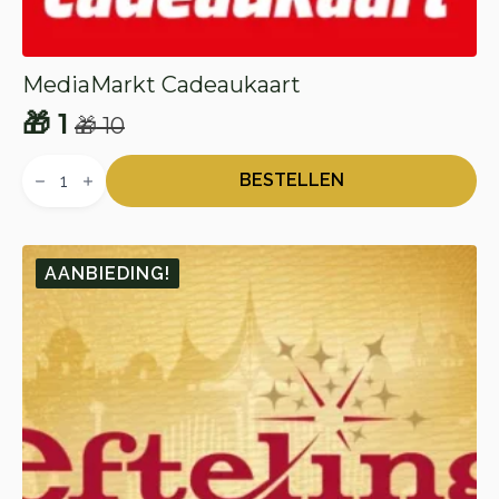
MediaMarkt Cadeaukaart
🎁
1
🎁
10
Oorspronkelijke
Huidige
MediaMarkt
prijs
prijs
Cadeaukaart
BESTELLEN
aantal
was:
is:
🎁 10.
🎁 1.
AANBIEDING!