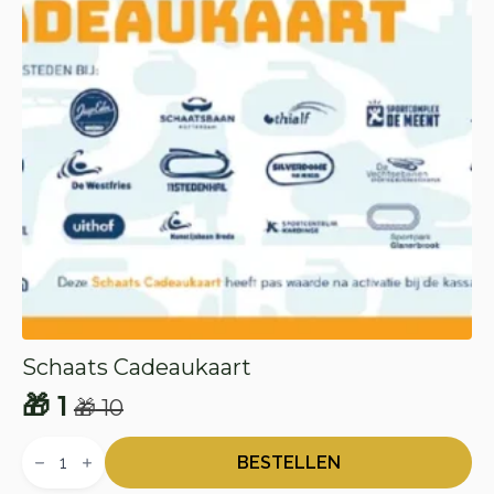
Schaats Cadeaukaart
🎁
1
🎁
10
Oorspronkelijke
Huidige
Schaats
prijs
prijs
Cadeaukaart
BESTELLEN
aantal
was:
is: