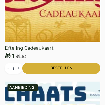
Efteling Cadeaukaart
🎁
1
🎁
10
Oorspronkelijke
Huidige
Efteling
prijs
prijs
Cadeaukaart
BESTELLEN
aantal
was:
is:
🎁 10.
🎁 1.
AANBIEDING!