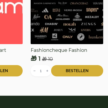
art
Fashioncheque Fashion
🎁
1
🎁
10
Oorspronkelijke
Huidige
Fashioncheque
prijs
prijs
Fashion
LLEN
BESTELLEN
aantal
was:
is:
🎁 10.
🎁 1.