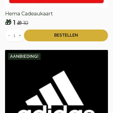
Hema Cadeaukaart
🎁
1
🎁
10
Oorspronkelijke
Huidige
Hema
prijs
prijs
Cadeaukaart
BESTELLEN
aantal
was:
is:
🎁 10.
🎁 1.
AANBIEDING!