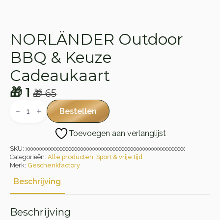
NORLÄNDER Outdoor
BBQ & Keuze
Cadeaukaart
🎁
1
🎁
65
Oorspronkelijke
Huidige
NORLÄNDER
Outdoor
prijs
prijs
Bestellen
BBQ
was:
is:
&
Toevoegen aan verlanglijst
Keuze
🎁 65.
🎁 1.
Cadeaukaart
SKU:
xxxxxxxxxxxxxxxxxxxxxxxxxxxxxxxxxxxxxxxxxxxxxxxxxxxxxx
aantal
Categorieën:
Alle producten
,
Sport & vrije tijd
Merk:
Geschenkfactory
Beschrijving
Beschrijving