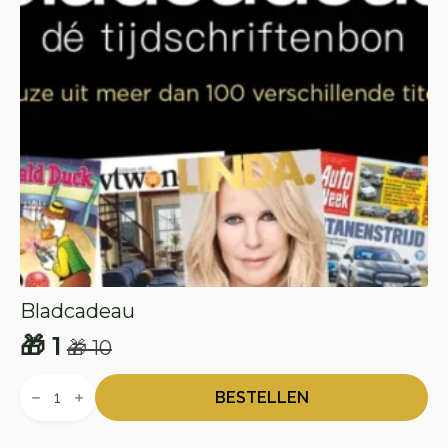
Bladcadeau
🎁
1
🎁
10
Oorspronkelijke
Huidige
Bladcadeau
prijs
prijs
aantal
BESTELLEN
was:
is: