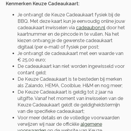
Kenmerken Keuze Cadeaukaart:
Je ontvangt de
Keuze Cadeaukaart
fysiek bij de
BBQ. Met deze kaart kun je eenvoudig online jouw
cadeaukaart inwisselen via
cadeaubon.nl
door het
kaartnummer en de pincode in te vullen. Na het
kiezen ontvang je de gewenste cadeaukaart
digitaal (per e-mail) of fysiek per post;
Je ontvangt de cadeaukaart met een waarde van
€ 25,00 euro;
De cadeaukaart kan niet worden ingewisseld voor
contant geld;
De
Keuze Cadeaukaart
is te besteden bij merken
als Zalando, HEMA, Coolblue, H&M en nog meer;
De
Keuze Cadeaukaart
is geldig tot 2 jaar na
uitgifte. Vanaf het moment van inwisselen van de
Keuze Cadeaukaart
geldt de geldigheidstermijn
van die specifieke cadeaukaart;
Voor meer details en de volledige voorwaarden
verwijzen wij naar de officiële
algemene
voorwaarden
op de website van
Keuze