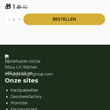
🎁
1
🎁
10
Oorspronkelijke
Huidige
Etos
prijs
prijs
Cadeaukaart
BESTELLEN
aantal
was:
is:
🎁 10.
🎁 1.
Bijsterhuizen 2003a
6604 LH, Wijchen
088 404 96 00
info@globalgiftgroup.com
Onze sites
Kerstpakketten
Geschenkfactory
Promotie
Keuzeconcept