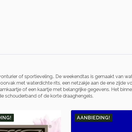
onturier of sportieveling.. De weekendtas is gemaakt van wa
oorvak met waterdichte rits, een netzakje aan de ene zijde v
mkaartje of een kaartje met belangrijke gegevens. Het binn
s de schouderband of de korte draaghengels.
ING!
AANBIEDING!