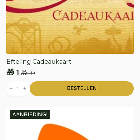
Efteling Cadeaukaart
🎁
1
🎁
10
Oorspronkelijke
Huidige
Efteling
prijs
prijs
Cadeaukaart
BESTELLEN
aantal
was:
is:
🎁 10.
🎁 1.
AANBIEDING!