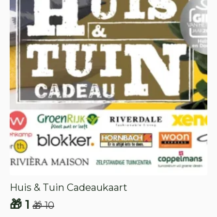
Huis & Tuin Cadeaukaart
🎁
1
🎁
10
Oorspronkelijke
Huidige