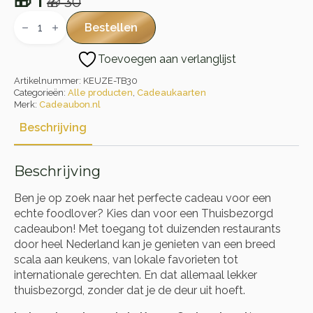
🎁
1
🎁
30
Oorspronkelijke
Huidige
Thuisbezorgd
Cadeaubon
prijs
prijs
Bestellen
aantal
was:
is:
Toevoegen aan verlanglijst
🎁 30.
🎁 1.
Artikelnummer:
KEUZE-TB30
Categorieën:
Alle producten
,
Cadeaukaarten
Merk:
Cadeaubon.nl
Beschrijving
Beschrijving
Ben je op zoek naar het perfecte cadeau voor een
echte foodlover? Kies dan voor een Thuisbezorgd
cadeaubon! Met toegang tot duizenden restaurants
door heel Nederland kan je genieten van een breed
scala aan keukens, van lokale favorieten tot
internationale gerechten. En dat allemaal lekker
thuisbezorgd, zonder dat je de deur uit hoeft.