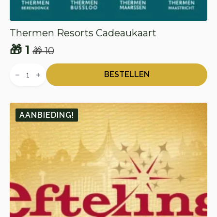
Thermen Resorts Cadeaukaart
🎁
1
🎁
10
Oorspronkelijke
Huidige
Thermen
prijs
prijs
Resorts
BESTELLEN
Cadeaukaart
was:
is:
aantal
🎁 10.
🎁 1.
AANBIEDING!