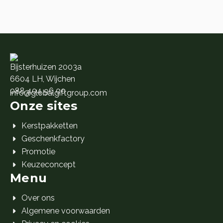
🎁 10.
🎁 1.
Bijsterhuizen 2003a
6604 LH, Wijchen
088 404 96 00
info@globalgiftgroup.com
Onze sites
Kerstpakketten
Geschenkfactory
Promotie
Keuzeconcept
Menu
Over ons
Algemene voorwaarden