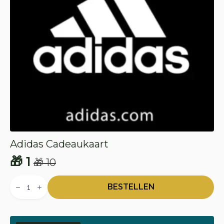
Adidas Cadeaukaart
🎁
1
🎁
10
Oorspronkelijke
Huidige
Adidas
prijs
prijs
Cadeaukaart
BESTELLEN
aantal
was:
is:
🎁 10.
🎁 1.