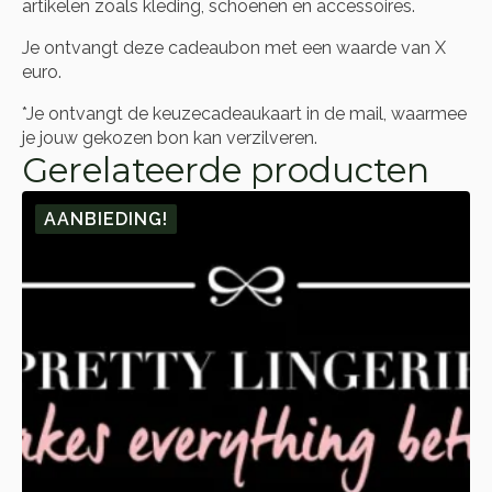
artikelen zoals kleding, schoenen en accessoires.
Je ontvangt deze cadeaubon met een waarde van X
euro.
*Je ontvangt de keuzecadeaukaart in de mail, waarmee
je jouw gekozen bon kan verzilveren.
Gerelateerde producten
AANBIEDING!