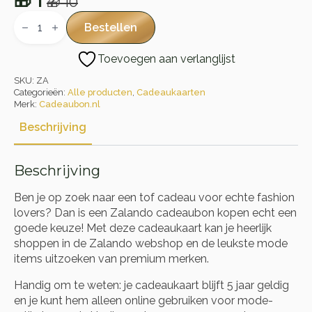
🎁
1
🎁
10
Oorspronkelijke
Huidige
Zalando
Cadeaukaart
prijs
prijs
Bestellen
aantal
was:
is:
Toevoegen aan verlanglijst
🎁 10.
🎁 1.
SKU:
ZA
Categorieën:
Alle producten
,
Cadeaukaarten
Merk:
Cadeaubon.nl
Beschrijving
Beschrijving
Ben je op zoek naar een tof cadeau voor echte fashion
lovers? Dan is een Zalando cadeaubon kopen echt een
goede keuze! Met deze cadeaukaart kan je heerlijk
shoppen in de Zalando webshop en de leukste mode
items uitzoeken van premium merken.
Handig om te weten: je cadeaukaart blijft 5 jaar geldig
en je kunt hem alleen online gebruiken voor mode-