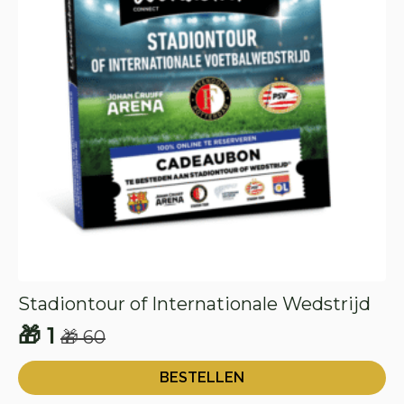
Stadiontour of Internationale Wedstrijd
🎁
1
🎁
60
Oorspronkelijke
Huidige
prijs
prijs
BESTELLEN
was:
is: