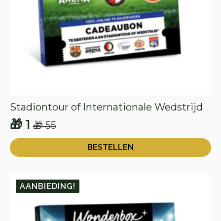
Stadiontour of Internationale Wedstrijd
🎁
1
🎁
55
Oorspronkelijke
Huidige
prijs
prijs
BESTELLEN
was:
is:
🎁 55.
🎁 1.
AANBIEDING!