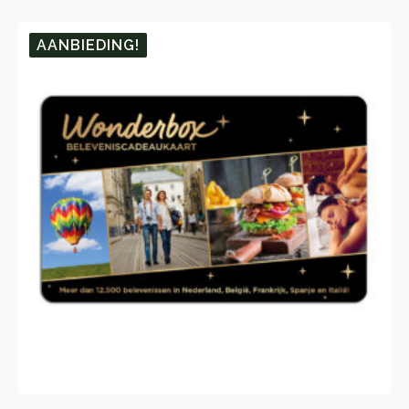
🎁 60.
🎁 1.
AANBIEDING!