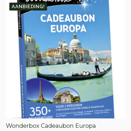
🎁 25.
🎁 1.
AANBIEDING!
Wonderbox Cadeaubon Europa