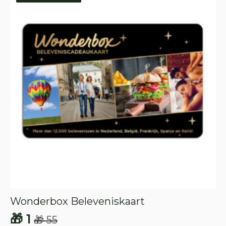
Wonderbox Beleveniskaart
🎁
1
🎁
55
Oorspronkelijke
Huidige