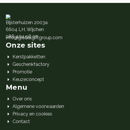
Bijsterhuizen 2003a
6604 LH, Wijchen
088 404 96 00
info@globalgiftgroup.com
Onze sites
Kerstpakketten
Geschenkfactory
Promotie
Keuzeconcept
Menu
Over ons
Algemene voorwaarden
Privacy en cookies
Contact