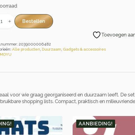
oorraad
etsize
Bestellen
ness
al
Toevoegen aan 
elnummer:
2039000006482
orieën:
Alle producten
,
Duurzaam
,
Gadgets & accessoires
MOYU
eaal voor wie graag georganiseerd en duurzaam leeft. De se
rbruikbare shopping lists. Compact, praktisch en milieuvriende
ING!
AANBIEDING!