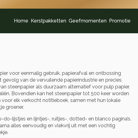
Home
Kerstpakketten
Geefmomenten
Promotie
er voor eenmalig gebruik, papierafval en ontbossing
het gevolg van de vervuilende papierindustrie en precies
n steenpapier als duurzaam alternatief voor pulp papier.
iën. Bovendien kan het steenpapier tot 500 keer worden
 voor elk verkocht notitieboek, samen met hun lokale
je groener.
lijstjes en lijntjes-, ruitjes-, dotted- en blanco pagina’s.
 daarna alles eenvoudig en vlekvrij uit met een vochtig
kje.