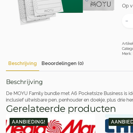
Op v
A6
Pock
Busi
aant
Artik
Categ
Merk:
Beschrijving
Beoordelingen (0)
Beschrijving
De MOYU Family bundle met A6 Pocketsize Business is id
inclusief uitwisbare pen, penhouder en doekje, plus drie he
Gerelateerde producten
AANBIEDING!
AANBIED