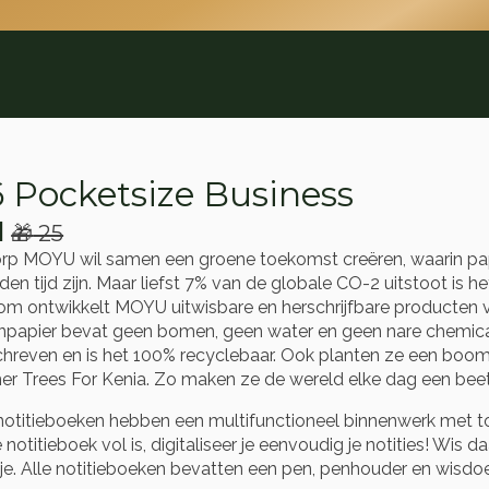
 Pocketsize Business
1
🎁
25
rspronkelijke
idige
rp MOYU wil samen een groene toekomst creëren, waarin papi
js
js
den tijd zijn. Maar liefst 7% van de globale CO-2 uitstoot is 
s:
om ontwikkelt MOYU uitwisbare en herschrijfbare producten va
npapier bevat geen bomen, geen water en geen nare chemical
25.
1.
chreven en is het 100% recyclebaar. Ook planten ze een boom
ner Trees For Kenia. Zo maken ze de wereld elke dag een beet
notitieboeken hebben een multifunctioneel binnenwerk met to-do-
e notitieboek vol is, digitaliseer je eenvoudig je notities! Wis
je. Alle notitieboeken bevatten een pen, penhouder en wisdoe