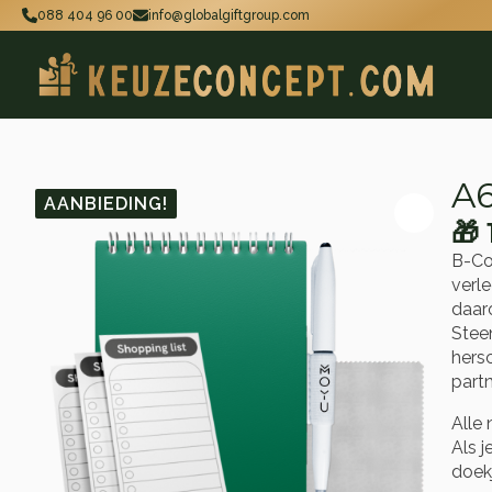
088 404 96 00
info@globalgiftgroup.com
A6
AANBIEDING!
🎁
Oo
Hu
B-Co
pri
pri
verle
wa
is:
daar
Stee
🎁 
🎁 
hers
part
Alle 
Als j
doek