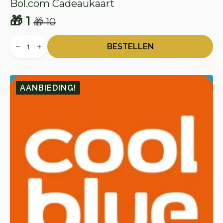
Bol.com Cadeaukaart
🎁
1
🎁
10
Oorspronkelijke
Huidige
Bol.com
prijs
prijs
Cadeaukaart
BESTELLEN
aantal
was:
is:
🎁 10.
🎁 1.
AANBIEDING!