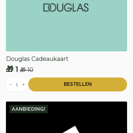
Douglas Cadeaukaart
🎁
1
🎁
10
Oorspronkelijke
Huidige
Douglas
prijs
prijs
Cadeaukaart
BESTELLEN
aantal
was:
is:
🎁 10.
🎁 1.
AANBIEDING!