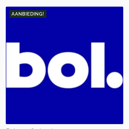
🎁 10.
🎁 1.
AANBIEDING!