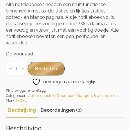
Alle notitieboeken hebben een multifunctioneel
binnenwerk met to-do-lijstjes en lijntjes-, ruitjes-,
dotted- en blanco pagina’s. Als je notitieboek vol is,
digitaliseer je eenvoudig je notities! Wis daarna alles
eenvoudig en vlekvrij uit met een vochtig doekje. Alle
notitieboeken bevatten een pen, penhouder en
wisdoekje.
Op voorraad
A6
Pocketsize
Bestellen
Creative
aantal
Toevoegen aan verlanglijst
SKU:
2039000006499
Categorieën:
Alle producten
,
Duurzaam
,
Gadgets & accessoires
Merk:
MOYU
Beschrijving
Beoordelingen (0)
Beschrijving