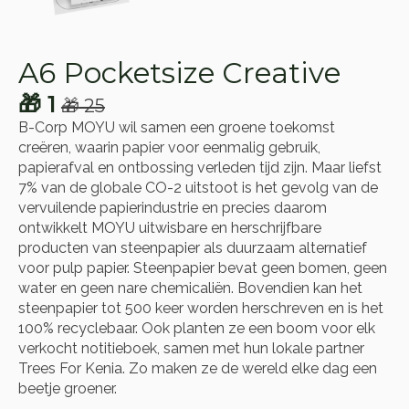
A6 Pocketsize Creative
🎁
1
🎁
25
Oorspronkelijke
Huidige
B-Corp MOYU wil samen een groene toekomst
prijs
prijs
creëren, waarin papier voor eenmalig gebruik,
was:
is:
papierafval en ontbossing verleden tijd zijn. Maar liefst
7% van de globale CO-2 uitstoot is het gevolg van de
🎁 25.
🎁 1.
vervuilende papierindustrie en precies daarom
ontwikkelt MOYU uitwisbare en herschrijfbare
producten van steenpapier als duurzaam alternatief
voor pulp papier. Steenpapier bevat geen bomen, geen
water en geen nare chemicaliën. Bovendien kan het
steenpapier tot 500 keer worden herschreven en is het
100% recyclebaar. Ook planten ze een boom voor elk
verkocht notitieboek, samen met hun lokale partner
Trees For Kenia. Zo maken ze de wereld elke dag een
beetje groener.