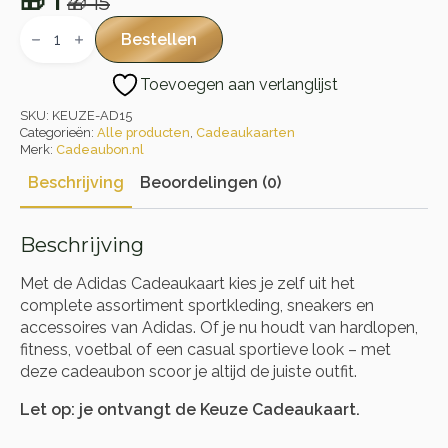
🎁
1
🎁
15
Oorspronkelijke
Huidige
Adidas
Cadeaukaart
prijs
prijs
Bestellen
aantal
was:
is:
Toevoegen aan verlanglijst
🎁 15.
🎁 1.
SKU:
KEUZE-AD15
Categorieën:
Alle producten
,
Cadeaukaarten
Merk:
Cadeaubon.nl
Beschrijving
Beoordelingen (0)
Beschrijving
Met de Adidas Cadeaukaart kies je zelf uit het
complete assortiment sportkleding, sneakers en
accessoires van Adidas. Of je nu houdt van hardlopen,
fitness, voetbal of een casual sportieve look – met
deze cadeaubon scoor je altijd de juiste outfit.
Let op: je ontvangt de Keuze Cadeaukaart.