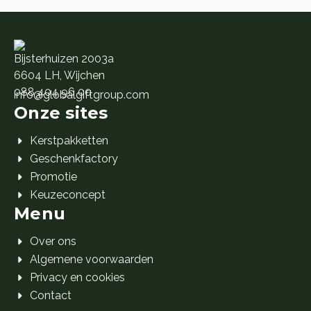
Bijsterhuizen 2003a
6604 LH, Wijchen
088 404 96 00
info@globalgiftgroup.com
Onze sites
Kerstpakketten
Geschenkfactory
Promotie
Keuzeconcept
Menu
Over ons
Algemene voorwaarden
Privacy en cookies
Contact