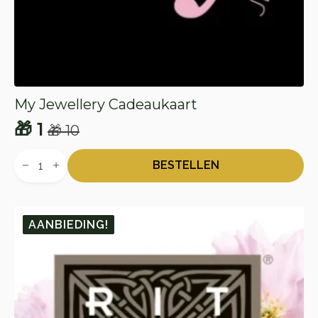
My Jewellery Cadeaukaart
🎁
1
🎁
10
Oorspronkelijke
Huidige
My
prijs
prijs
Jewellery
BESTELLEN
Cadeaukaart
was:
is:
aantal
🎁 10.
🎁 1.
AANBIEDING!