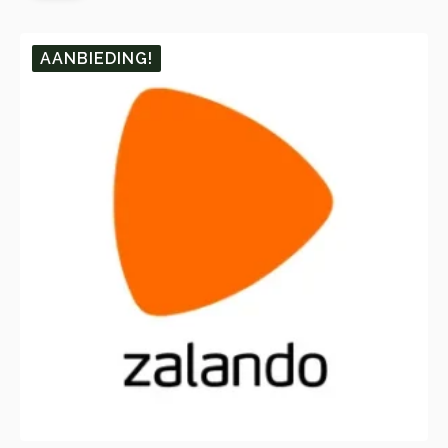
🎁 10.
🎁 1.
AANBIEDING!