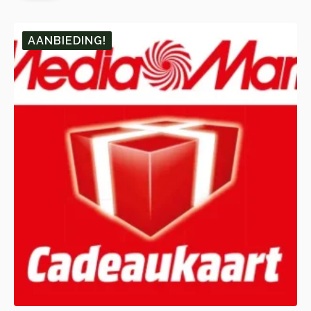
🎁 10.
🎁 1.
AANBIEDING!