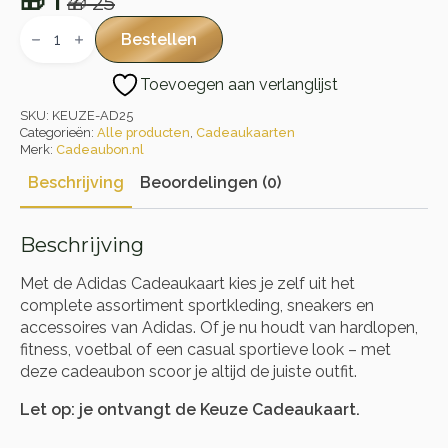
🎁
1
🎁
25
Oorspronkelijke
Huidige
Adidas
Cadeaukaart
prijs
prijs
Bestellen
aantal
was:
is:
Toevoegen aan verlanglijst
🎁 25.
🎁 1.
SKU:
KEUZE-AD25
Categorieën:
Alle producten
,
Cadeaukaarten
Merk:
Cadeaubon.nl
Beschrijving
Beoordelingen (0)
Beschrijving
Met de Adidas Cadeaukaart kies je zelf uit het
complete assortiment sportkleding, sneakers en
accessoires van Adidas. Of je nu houdt van hardlopen,
fitness, voetbal of een casual sportieve look – met
deze cadeaubon scoor je altijd de juiste outfit.
Let op: je ontvangt de Keuze Cadeaukaart.