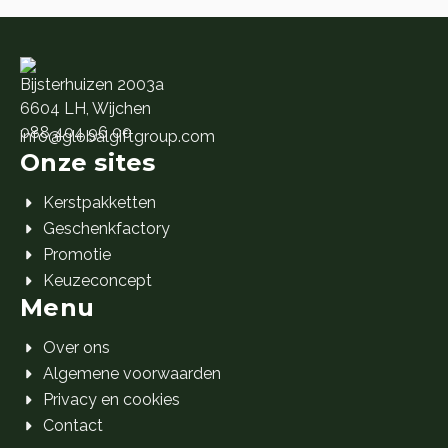
Bijsterhuizen 2003a
6604 LH, Wijchen
088 404 96 00
info@globalgiftgroup.com
Onze sites
Kerstpakketten
Geschenkfactory
Promotie
Keuzeconcept
Menu
Over ons
Algemene voorwaarden
Privacy en cookies
Contact