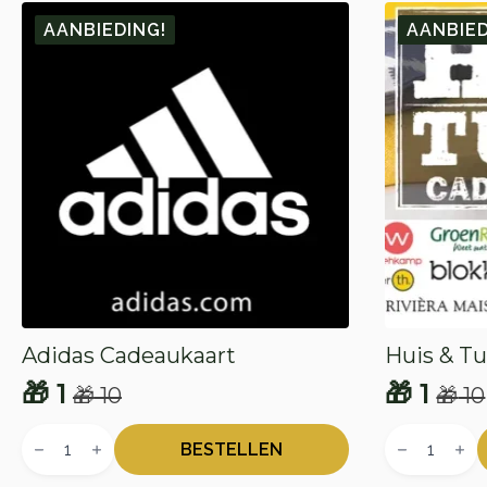
AANBIEDING!
AANBIED
Adidas Cadeaukaart
Huis & T
🎁
1
🎁
1
🎁
10
🎁
10
Oorspronkelijke
Huidige
Oorspr
Huidig
Adidas
Huis
prijs
prijs
prijs
prijs
Cadeaukaart
&
BESTELLEN
aantal
Tuin
was:
is:
was:
is:
Cadeaukaar