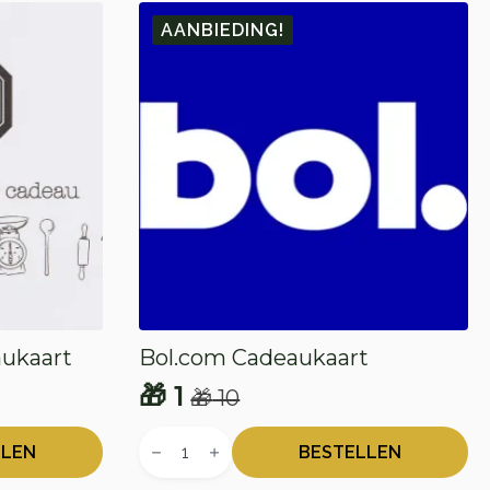
AANBIEDING!
aukaart
Bol.com Cadeaukaart
🎁
1
🎁
10
Oorspronkelijke
Huidige
Bol.com
prijs
prijs
Cadeaukaart
LLEN
BESTELLEN
aantal
was:
is: