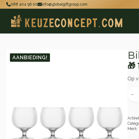
088 404 96 00
info@globalgiftgroup.com
Bi
AANBIEDING!
🎁
Oo
Hu
pri
pri
Op v
wa
is:
Billi
wijng
🎁 
🎁 
set
van
4
aant
Artik
Categ
Merk: