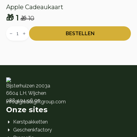
Apple Cadeaukaart
🎁
1
🎁
10
Oorspronkelijke
Huidige
Apple
prijs
prijs
Cadeaukaart
BESTELLEN
aantal
was:
is:
🎁 10.
🎁 1.
Bijsterhuizen 2003a
6604 LH, Wijchen
088 404 96 00
info@globalgiftgroup.com
Onze sites
Kerstpakketten
Geschenkfactory