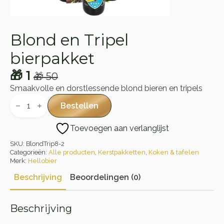
Blond en Tripel
bierpakket
🎁
1
🎁
50
Oorspronkelijke
Huidige
Smaakvolle en dorstlessende blond bieren en tripels
prijs
prijs
Blond
en
Bestellen
was:
is:
Tripel
bierpakket
🎁 50.
🎁 1.
Toevoegen aan verlanglijst
aantal
SKU:
BlondTrip8-2
Categorieën:
Alle producten
,
Kerstpakketten
,
Koken & tafelen
Merk:
Hellobier
Beschrijving
Beoordelingen (0)
Beschrijving