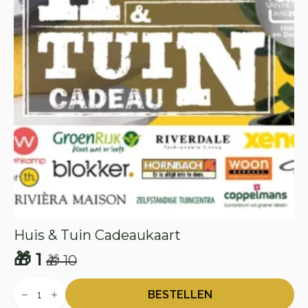
Huis & Tuin Cadeaukaart
🎁
1
🎁
10
Oorspronkelijke
Huidige
Huis
prijs
prijs
&
BESTELLEN
Tuin