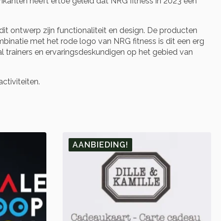
kanten heeft ertoe geleid dat NRG fitness in 2023 een
dit ontwerp zijn functionaliteit en design. De producten
inatie met het rode logo van NRG fitness is dit een erg
l trainers en ervaringsdeskundigen op het gebied van
ctiviteiten.
AANBIEDING!