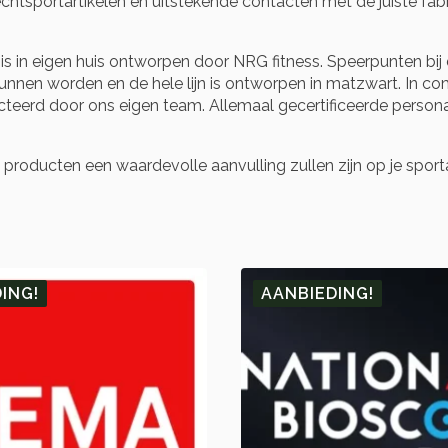
tsportartikelen en uitstekende contacten met de juiste fabri
n is in eigen huis ontworpen door NRG fitness. Speerpunten bij 
en worden en de hele lijn is ontworpen in matzwart. In comb
cteerd door ons eigen team. Allemaal gecertificeerde persona
 producten een waardevolle aanvulling zullen zijn op je sporta
ING!
AANBIEDING!