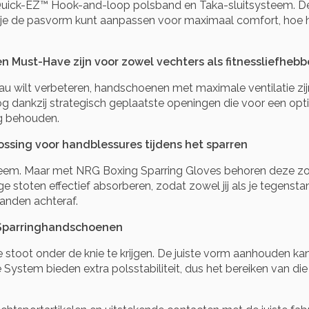
uick-EZ™ Hook-and-loop polsband en Taka-sluitsysteem. De 
de pasvorm kunt aanpassen voor maximaal comfort, hoe hard 
ust-Have zijn voor zowel vechters als fitnessliefhebb
eau wilt verbeteren, handschoenen met maximale ventilatie zi
g dankzij strategisch geplaatste openingen die voor een opti
ng behouden.
ssing voor handblessures tijdens het sparren
leem. Maar met NRG Boxing Sparring Gloves behoren deze zo
stoten effectief absorberen, zodat zowel jij als je tegenstan
handen achteraf.
G Sparringhandschoenen
 stoot onder de knie te krijgen. De juiste vorm aanhouden kan 
stem bieden extra polsstabiliteit, dus het bereiken van die