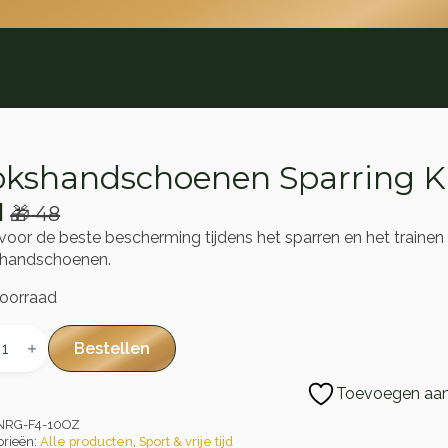
kshandschoenen Sparring K
1
🎁
48
rspronkelijke
idige
 voor de beste bescherming tijdens het sparren en het train
js
js
handschoenen.
s:
oorraad
48.
1.
handschoenen
ring
Bestellen
tleer
al
Toevoegen aan 
NRG-F4-10OZ
orieën:
Alle producten
,
Sport & vrije tijd