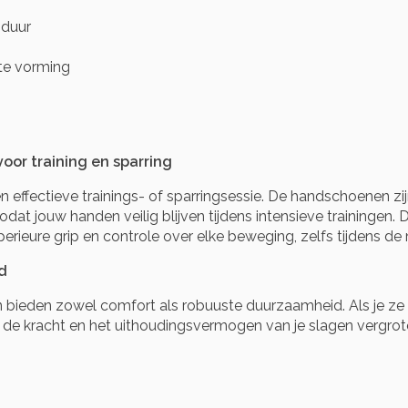
sduur
te vorming
or training en sparring
 effectieve trainings- of sparringsessie. De handschoenen z
at jouw handen veilig blijven tijdens intensieve trainingen
perieure grip en controle over elke beweging, zelfs tijdens 
d
ieden zowel comfort als robuuste duurzaamheid. Als je ze aa
de kracht en het uithoudingsvermogen van je slagen vergrote