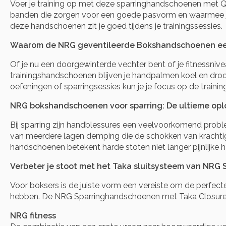
Voer je training op met deze sparringhandschoenen met Q
banden die zorgen voor een goede pasvorm en waarmee je 
deze handschoenen zit je goed tijdens je trainingssessies.
Waarom de NRG geventileerde Bokshandschoenen een M
Of je nu een doorgewinterde vechter bent of je fitnessniv
trainingshandschoenen blijven je handpalmen koel en droo
oefeningen of sparringsessies kun je je focus op de traini
NRG bokshandschoenen voor sparring: De ultieme oplo
Bij sparring zijn handblessures een veelvoorkomend prob
van meerdere lagen demping die de schokken van krachtige 
handschoenen betekent harde stoten niet langer pijnlijke 
Verbeter je stoot met het Taka sluitsysteem van NR
Voor boksers is de juiste vorm een vereiste om de perfecte
hebben. De NRG Sparringhandschoenen met Taka Closure Sy
NRG fitness