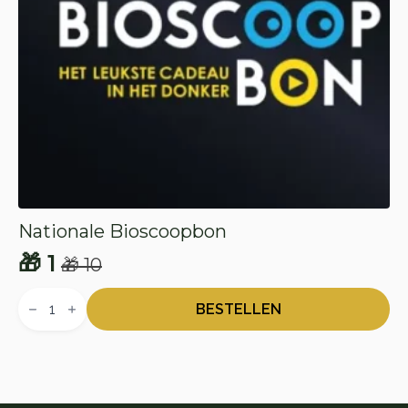
Nationale Bioscoopbon
🎁
1
🎁
10
Oorspronkelijke
Huidige
Nationale
prijs
prijs
Bioscoopbon
BESTELLEN
aantal
was:
is:
🎁 10.
🎁 1.