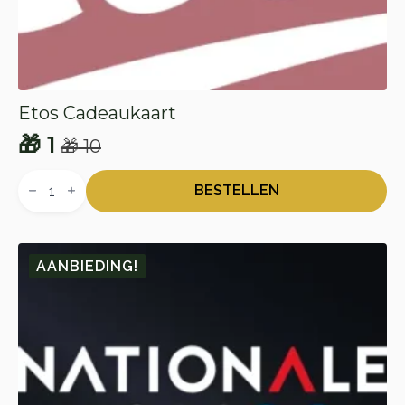
Etos Cadeaukaart
🎁
1
🎁
10
Oorspronkelijke
Huidige
Etos
prijs
prijs
Cadeaukaart
BESTELLEN
aantal
was:
is:
🎁 10.
🎁 1.
AANBIEDING!