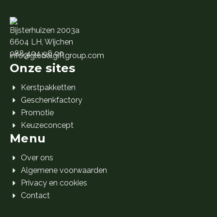
Bijsterhuizen 2003a
6604 LH, Wijchen
088 404 96 00
info@globalgiftgroup.com
Onze sites
Kerstpakketten
Geschenkfactory
Promotie
Keuzeconcept
Menu
Over ons
Algemene voorwaarden
Privacy en cookies
Contact