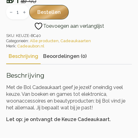
🎁
1
🎁
40
Oorspronkelijke
Huidige
Bol.com
Cadeaukaart
prijs
prijs
Bestellen
aantal
was:
is:
Toevoegen aan verlanglijst
🎁 40.
🎁 1.
SKU:
KEUZE-BC40
Categorieën:
Alle producten
,
Cadeaukaarten
Merk:
Cadeaubon.nl
Beschrijving
Beoordelingen (0)
Beschrijving
Met de Bol Cadeaukaart geef je jezelf oneindig veel
keuze. Van boeken en games tot elektronica,
woonaccessoires en beautyproducten: bij Bol vind je
het allemaal. Jij bepaalt wat bij je past!
Let op: je ontvangt de Keuze Cadeaukaart.