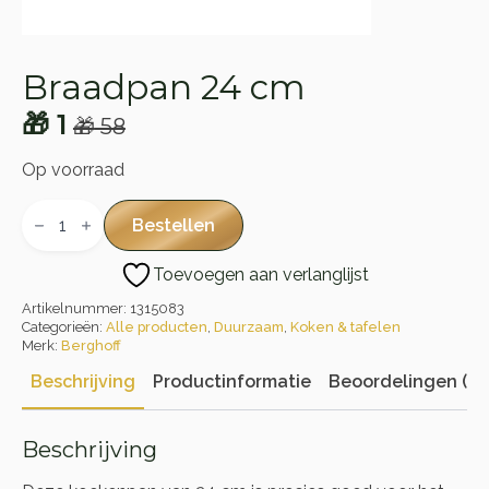
Braadpan 24 cm
🎁
1
🎁
58
Oorspronkelijke
Huidige
prijs
prijs
Op voorraad
was:
is:
Braadpan
24
Bestellen
🎁 58.
🎁 1.
cm
aantal
Toevoegen aan verlanglijst
Artikelnummer:
1315083
Categorieën:
Alle producten
,
Duurzaam
,
Koken & tafelen
Merk:
Berghoff
Beschrijving
Productinformatie
Beoordelingen (0)
Beschrijving