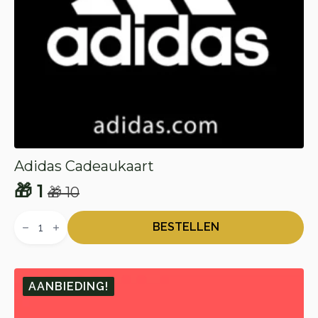
Adidas Cadeaukaart
🎁
1
🎁
10
Oorspronkelijke
Huidige
Adidas
prijs
prijs
Cadeaukaart
BESTELLEN
aantal
was:
is:
🎁 10.
🎁 1.
AANBIEDING!