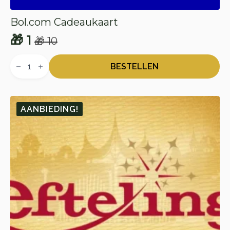
Bol.com Cadeaukaart
🎁
1
🎁
10
Oorspronkelijke
Huidige
Bol.com
prijs
prijs
Cadeaukaart
BESTELLEN
aantal
was:
is:
🎁 10.
🎁 1.
AANBIEDING!