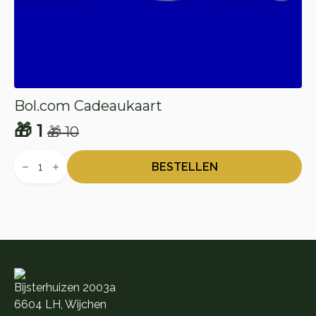
Bol.com Cadeaukaart
🎁
1
🎁
10
Oorspronkelijke
Huidige
Bol.com
prijs
prijs
Cadeaukaart
BESTELLEN
aantal
was:
is:
🎁 10.
🎁 1.
Bijsterhuizen 2003a
6604 LH, Wijchen