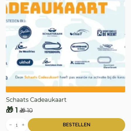
Schaats Cadeaukaart
🎁
1
🎁
10
Oorspronkelijke
Huidige
Schaats
prijs
prijs
Cadeaukaart
BESTELLEN
aantal