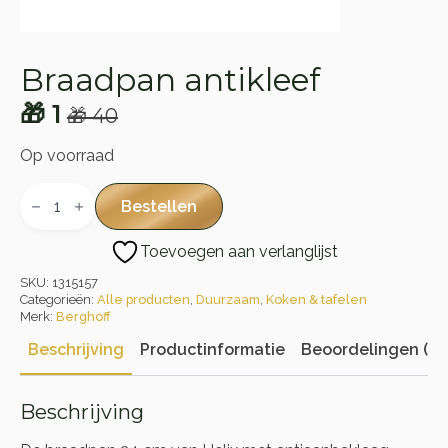
Braadpan antikleef
🎁
1
🎁
40
Oorspronkelijke
Huidige
prijs
prijs
Op voorraad
was:
is:
Braadpan
antikleef
Bestellen
🎁 40.
🎁 1.
aantal
Toevoegen aan verlanglijst
SKU:
1315157
Categorieën:
Alle producten
,
Duurzaam
,
Koken & tafelen
Merk:
Berghoff
Beschrijving
Productinformatie
Beoordelingen (0)
Beschrijving