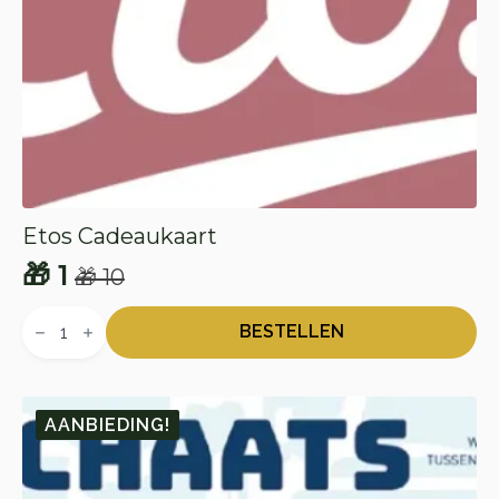
Etos Cadeaukaart
🎁
1
🎁
10
Oorspronkelijke
Huidige
Etos
prijs
prijs
Cadeaukaart
BESTELLEN
aantal
was:
is:
🎁 10.
🎁 1.
AANBIEDING!