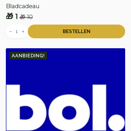
Bladcadeau
🎁
1
🎁
10
Oorspronkelijke
Huidige
Bladcadeau
prijs
prijs
aantal
BESTELLEN
was:
is:
🎁 10.
🎁 1.
AANBIEDING!