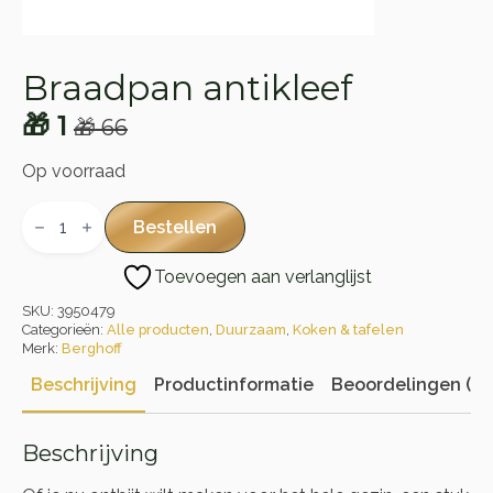
Braadpan antikleef
🎁
1
🎁
66
Oorspronkelijke
Huidige
prijs
prijs
Op voorraad
was:
is:
Braadpan
antikleef
Bestellen
🎁 66.
🎁 1.
aantal
Toevoegen aan verlanglijst
SKU:
3950479
Categorieën:
Alle producten
,
Duurzaam
,
Koken & tafelen
Merk:
Berghoff
Beschrijving
Productinformatie
Beoordelingen (0)
Beschrijving