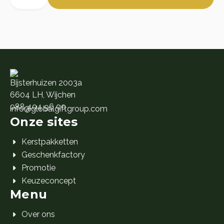
Kamille
was:
is:
Cadeaukaart
🎁 10.
🎁 1.
aantal
Bijsterhuizen 2003a
6604 LH, Wijchen
088 404 96 00
info@globalgiftgroup.com
Onze sites
Kerstpakketten
Geschenkfactory
Promotie
Keuzeconcept
Menu
Over ons