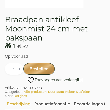
Braadpan antikleef
Moonmist 24 cm met
bakspaan
🎁
1
🎁
57
Oorspronkelijke
Huidige
prijs
prijs
Op voorraad
was:
is:
Braadpan
antikleef
Bestellen
🎁 57.
🎁 1.
Moonmist
24
Toevoegen aan verlanglijst
cm
met
Artikelnummer:
3950441
bakspaan
aantal
Categorieën:
Alle producten
,
Duurzaam
,
Koken & tafelen
Merk:
Berghoff
Beschrijving
Productinformatie
Beoordelingen (0)