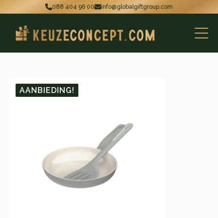
088 404 96 00
info@globalgiftgroup.com
AANBIEDING!