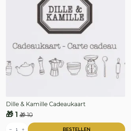
Dille & Kamille Cadeaukaart
🎁
1
🎁
10
Oorspronkelijke
Huidige
Dille
prijs
prijs
&
BESTELLEN