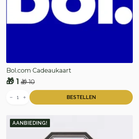
Bol.com Cadeaukaart
🎁
1
🎁
10
Oorspronkelijke
Huidige
Bol.com
prijs
prijs
Cadeaukaart
BESTELLEN
aantal
was:
is:
🎁 10.
🎁 1.
AANBIEDING!