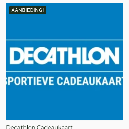
🎁 10.
🎁 1.
AANBIEDING!
Decathlon Cadeaukaart