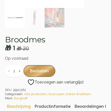
Broodmes
🎁
1
🎁
20
Oorspronkelijke
Huidige
prijs
prijs
Op voorraad
was:
is:
Broodmes
aantal
Bestellen
🎁 20.
🎁 1.
Toevoegen aan verlanglijst
SKU:
3950362
Categorieën:
Alle producten
,
Duurzaam
,
Koken & tafelen
Merk:
Berghoff
Beschrijving
Productinformatie
Beoordelingen (0)