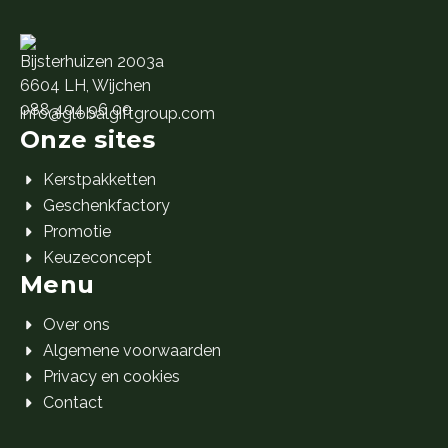
Bijsterhuizen 2003a
6604 LH, Wijchen
088 404 96 00
info@globalgiftgroup.com
Onze sites
Kerstpakketten
Geschenkfactory
Promotie
Keuzeconcept
Menu
Over ons
Algemene voorwaarden
Privacy en cookies
Contact