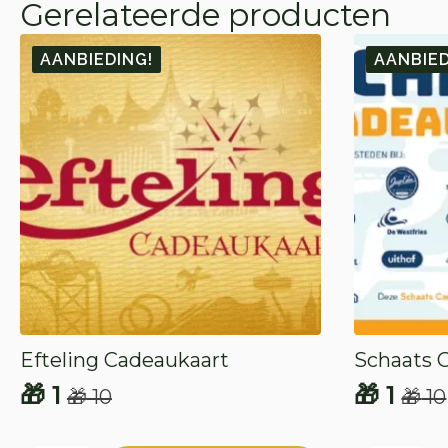
Gerelateerde producten
AANBIEDING!
AANBIED
Efteling Cadeaukaart
Schaats 
🎁
1
🎁
1
🎁
10
🎁
10
Oorspronkelijke
Huidige
Oorspr
Huidig
prijs
prijs
prijs
prijs