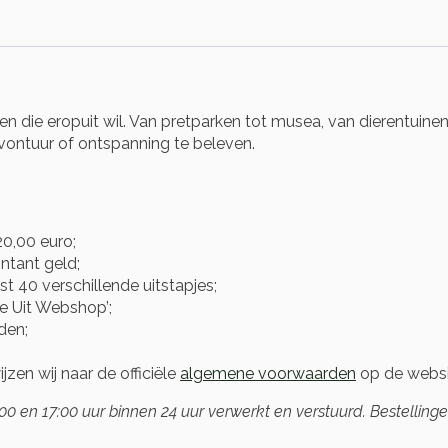
n die eropuit wil. Van pretparken tot musea, van dierentuine
avontuur of ontspanning te beleven.
0,00 euro;
ntant geld;
st 40 verschillende uitstapjes;
je Uit Webshop’;
den;
zen wij naar de officiële
algemene voorwaarden
op de websi
 en 17:00 uur binnen 24 uur verwerkt en verstuurd. Bestellin