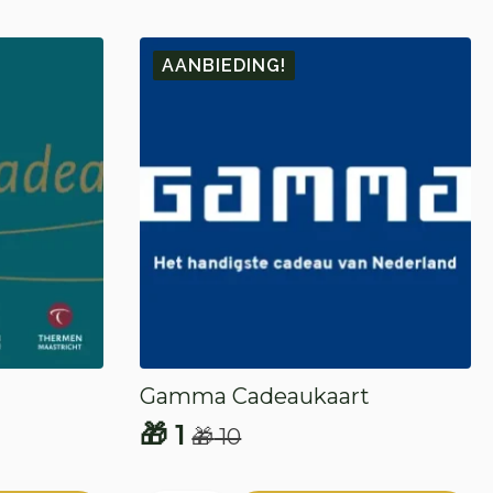
AANBIEDING!
Gamma Cadeaukaart
🎁
1
🎁
10
Oorspronkelijke
Huidige
prijs
prijs