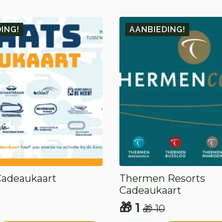
ING!
AANBIEDING!
Cadeaukaart
Thermen Resorts
Cadeaukaart
onkelijke
e
🎁
1
🎁
10
Oorspronkelijke
Huidige