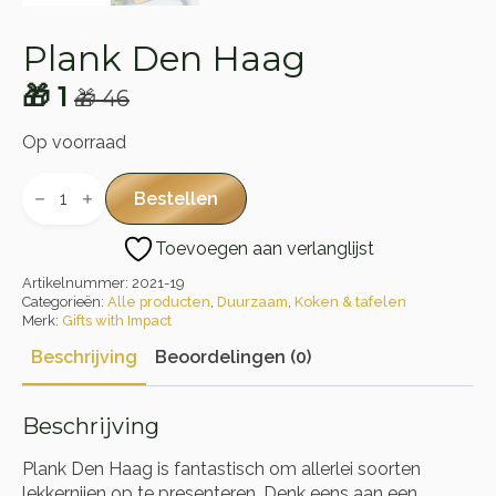
Plank Den Haag
🎁
1
🎁
46
Oorspronkelijke
Huidige
prijs
prijs
Op voorraad
was:
is:
Plank
Den
Bestellen
🎁 46.
🎁 1.
Haag
aantal
Toevoegen aan verlanglijst
Artikelnummer:
2021-19
Categorieën:
Alle producten
,
Duurzaam
,
Koken & tafelen
Merk:
Gifts with Impact
Beschrijving
Beoordelingen (0)
Beschrijving
Plank Den Haag is fantastisch om allerlei soorten
lekkernijen op te presenteren. Denk eens aan een