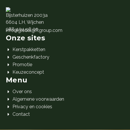
Bijsterhuizen 2003a
6604 LH, Wijchen
088 404 96 00
info@globalgiftgroup.com
Onze sites
Kerstpakketten
Geschenkfactory
Promotie
Keuzeconcept
Menu
Over ons
Algemene voorwaarden
Privacy en cookies
Contact