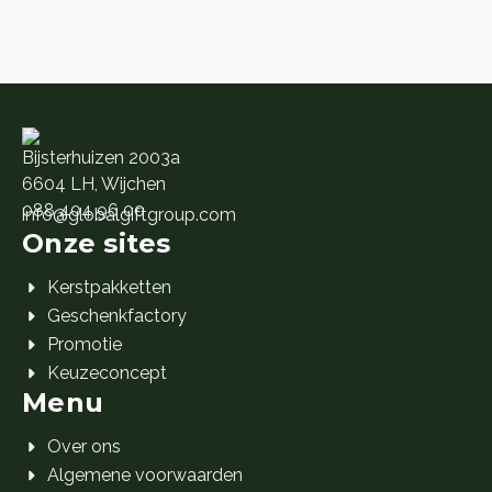
Cadeaukaart
🎁 10.
🎁 1.
aantal
Bijsterhuizen 2003a
6604 LH, Wijchen
088 404 96 00
info@globalgiftgroup.com
Onze sites
Kerstpakketten
Geschenkfactory
Promotie
Keuzeconcept
Menu
Over ons
Algemene voorwaarden