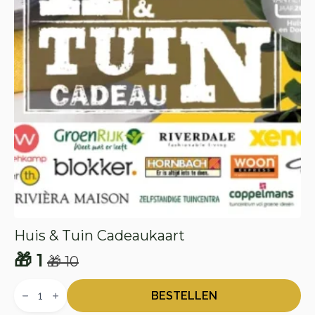
Huis & Tuin Cadeaukaart
🎁
1
🎁
10
Oorspronkelijke
Huidige
Huis
prijs
prijs
&
BESTELLEN
Tuin
was:
is: