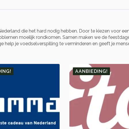
derland die het hard nodig hebben. Door te kiezen voor een
problemen moeilijk rondkomen. Samen maken we de feestdage
e help je voedselverspilling te verminderen en geeft je mensen
ING!
AANBIEDING!