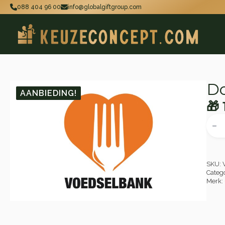
088 404 96 00
info@globalgiftgroup.com
Do
AANBIEDING!
🎁
Oo
Hu
Done
aan
pri
pri
Voed
wa
is:
Nede
aant
🎁 
🎁 
SKU:
Categ
Merk: