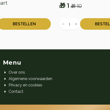
art
🎁
1
🎁
10
Oorspronkelijke
Huidige
onkelijke
e
prijs
prijs
Wehkamp
was:
is:
Cadeaukaart
BESTELLEN
BESTE
t
aantal
🎁 10.
🎁 1.
Menu
Over ons
Algemene voorwaarden
Privacy en cookies
Contact