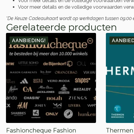
Voor meer details en de volledige voorwaarden verwij
Voor meer details en de volledige voorwaarden verwij
*De Keuze Cadeaukaart wordt op werkdagen tussen 09:00 en 
Gerelateerde producten
AANBIEDING!
AANBIED
Fashioncheque Fashion
Thermen 