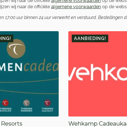
zen wij naar de officiële
algemene voorwaarden
op de websi
zen wij naar de officiële
algemene voorwaarden
op de websi
17:00 uur binnen 24 uur verwerkt en verstuurd. Bestellingen 
ING!
AANBIEDING!
Resorts
Wehkamp Cadeauka