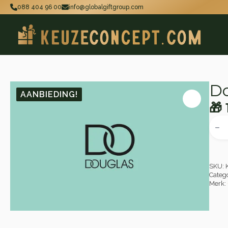
088 404 96 00
info@globalgiftgroup.com
Do
AANBIEDING!
🎁
Oo
Hu
Doug
Gift
pri
pri
aant
wa
is:
🎁 
🎁 
SKU:
Categ
Merk: