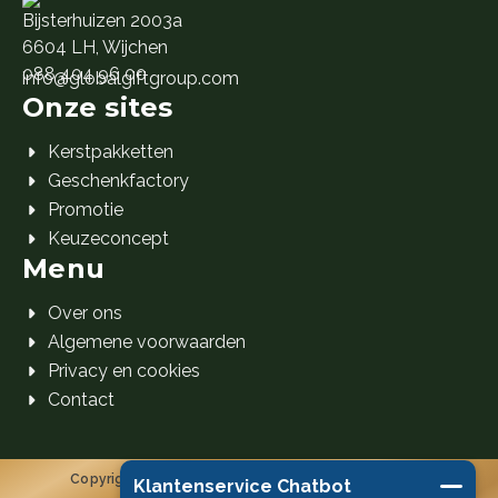
Bijsterhuizen 2003a
6604 LH, Wijchen
088 404 96 00
info@globalgiftgroup.com
Onze sites
Kerstpakketten
Geschenkfactory
Promotie
Keuzeconcept
Menu
Over ons
Algemene voorwaarden
Privacy en cookies
Contact
Copyright 2026 Global Gift Group B.V. © Alle rechten
Klantenservice Chatbot
voorbehouden.