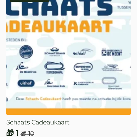
Schaats Cadeaukaart
🎁
1
🎁
10