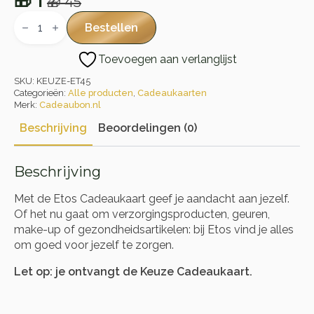
🎁
1
🎁
45
Oorspronkelijke
Huidige
Etos
Cadeaukaart
prijs
prijs
Bestellen
aantal
was:
is:
Toevoegen aan verlanglijst
🎁 45.
🎁 1.
SKU:
KEUZE-ET45
Categorieën:
Alle producten
,
Cadeaukaarten
Merk:
Cadeaubon.nl
Beschrijving
Beoordelingen (0)
Beschrijving
Met de Etos Cadeaukaart geef je aandacht aan jezelf.
Of het nu gaat om verzorgingsproducten, geuren,
make-up of gezondheidsartikelen: bij Etos vind je alles
om goed voor jezelf te zorgen.
Let op: je ontvangt de Keuze Cadeaukaart.