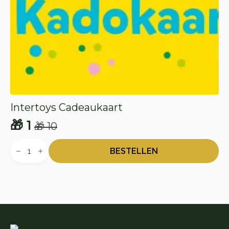
Intertoys Cadeaukaart
🎁
1
🎁
10
Oorspronkelijke
Huidige
Intertoys
prijs
prijs
Cadeaukaart
BESTELLEN
aantal
was:
is:
🎁 10.
🎁 1.