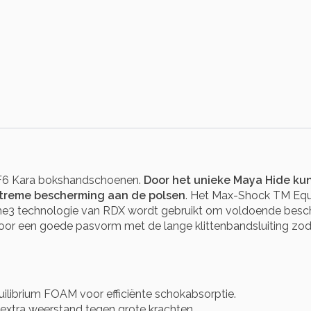
X F6 Kara bokshandschoenen.
Door het unieke Maya Hide ku
treme bescherming aan de polsen
. Het Max-Shock TM Equi
 technologie van RDX wordt gebruikt om voldoende bescherm
 voor een goede pasvorm met de lange klittenbandsluiting z
ibrium FOAM voor efficiënte schokabsorptie.
xtra weerstand tegen grote krachten.