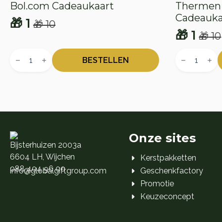
Bol.com Cadeaukaart
Thermen 
Cadeauka
🎁
1
🎁
10
Oorspronkelijke
Huidige
🎁
1
🎁
10
Oorspr
Huidig
prijs
prijs
Bol.com
Thermen
prijs
prijs
was:
is:
Cadeaukaart
Resorts
BESTELLEN
aantal
Cadeaukaar
was:
is:
🎁 10.
🎁 1.
aantal
🎁 10.
🎁 1.
Onze sites
Bijsterhuizen 2003a
6604 LH, Wijchen
Kerstpakketten
088 404 96 00
info@globalgiftgroup.com
Geschenkfactory
Promotie
Keuzeconcept