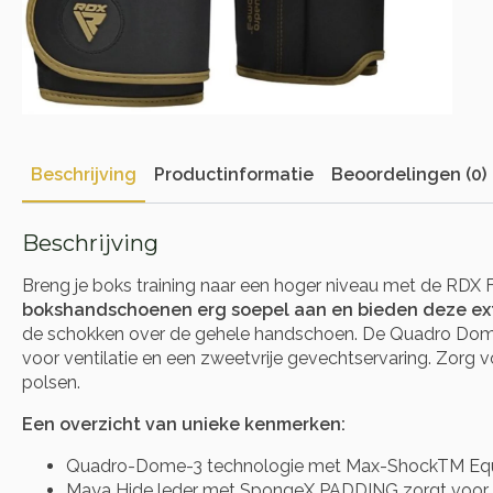
Beschrijving
Productinformatie
Beoordelingen (0)
Beschrijving
Breng je boks training naar een hoger niveau met de RD
bokshandschoenen erg soepel aan en bieden deze ex
de schokken over de gehele handschoen. De Quadro Dome3
voor ventilatie en een zweetvrije gevechtservaring. Zorg
polsen.
Een overzicht van unieke kenmerken:
Quadro-Dome-3 technologie met Max-ShockTM Equil
Maya Hide leder met SpongeX PADDING zorgt voor e