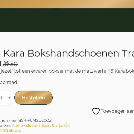
 Kara Bokshandschoenen Tr
1
🎁
50
rspronkelijke
idige
n jezelf tot een ervaren bokser met de matzwarte F6 Kara 
js
js
oorraad
s:
50.
1.
Bestellen
handschoenen
ing
Toevoegen aan 
d
al
elnummer:
BGR-F6MGL-10OZ
orieën:
Alle producten
,
Sport & vrije tijd
NRG fitness