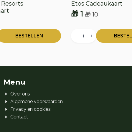
Resorts
Etos Cadeaukaart
art
🎁
1
🎁
10
Oorspronkelijke
Huidige
onkelijke
e
prijs
prijs
Etos
was:
is:
Cadeaukaart
BESTELLEN
BESTE
t
aantal
🎁 10.
🎁 1.
Menu
Over ons
Algemene voorwaarden
Privacy en cookies
Contact