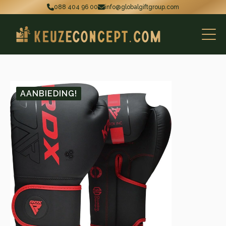
088 404 96 00
info@globalgiftgroup.com
AANBIEDING!