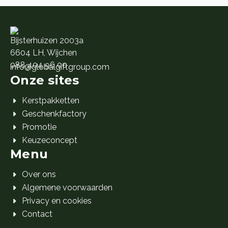
Bijsterhuizen 2003a
6604 LH, Wijchen
088 404 96 00
info@globalgiftgroup.com
Onze sites
Kerstpakketten
Geschenkfactory
Promotie
Keuzeconcept
Menu
Over ons
Algemene voorwaarden
Privacy en cookies
Contact