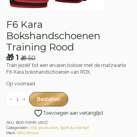
F6 Kara
Bokshandschoenen
Training Rood
🎁
1
🎁
50
Oorspronkelijke
Huidige
Train jezelf tot een ervaren bokser met de matzwarte
prijs
prijs
F6 Kara bokshandschoenen van RDX.
was:
is:
Op voorraad
🎁 50.
🎁 1.
F6
Kara
Bestellen
Bokshandschoenen
Training
Toevoegen aan verlanglijst
Rood
aantal
SKU:
BGR-F6MR-16OZ
Categorieën:
Alle producten
,
Sport & vrije tijd
Merk:
NRG fitness