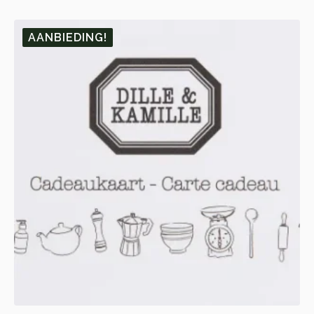
🎁 10.
🎁 1.
AANBIEDING!