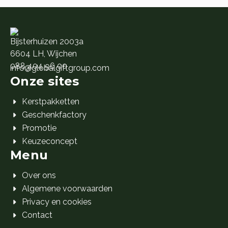
Bijsterhuizen 2003a
6604 LH, Wijchen
088 404 96 00
info@globalgiftgroup.com
Onze sites
Kerstpakketten
Geschenkfactory
Promotie
Keuzeconcept
Menu
Over ons
Algemene voorwaarden
Privacy en cookies
Contact