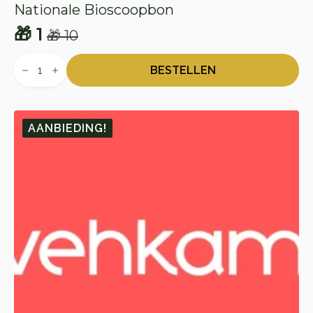
Nationale Bioscoopbon
🎁
1
🎁
10
Oorspronkelijke
Huidige
Nationale
prijs
prijs
Bioscoopbon
BESTELLEN
aantal
was:
is:
🎁 10.
🎁 1.
AANBIEDING!