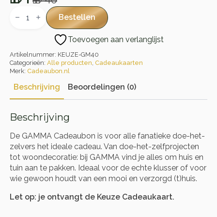
Oorspronkelijke
Huidige
Gamma
Cadeaubon
prijs
prijs
Bestellen
aantal
was:
is:
Toevoegen aan verlanglijst
🎁 40.
🎁 1.
Artikelnummer:
KEUZE-GM40
Categorieën:
Alle producten
,
Cadeaukaarten
Merk:
Cadeaubon.nl
Beschrijving
Beoordelingen (0)
Beschrijving
De GAMMA Cadeaubon is voor alle fanatieke doe-het-
zelvers het ideale cadeau. Van doe-het-zelfprojecten
tot woondecoratie: bij GAMMA vind je alles om huis en
tuin aan te pakken. Ideaal voor de echte klusser of voor
wie gewoon houdt van een mooi en verzorgd (t)huis.
Let op: je ontvangt de Keuze Cadeaukaart.