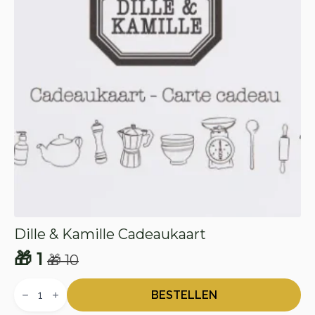
Dille & Kamille Cadeaukaart
🎁
1
🎁
10
Oorspronkelijke
Huidige
Dille
prijs
prijs
&
BESTELLEN
Kamille
was:
is: