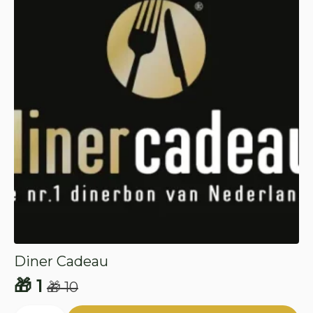
Diner Cadeau
🎁
1
🎁
10
Oorspronkelijke
Huidige
Diner