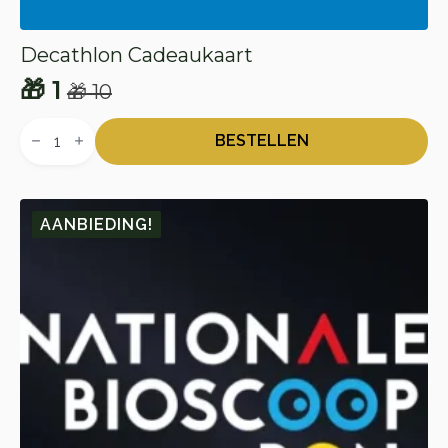
Decathlon Cadeaukaart
🎁
1
🎁
10
Oorspronkelijke
Huidige
Decathlon
prijs
prijs
Cadeaukaart
BESTELLEN
aantal
was:
is:
🎁 10.
🎁 1.
AANBIEDING!