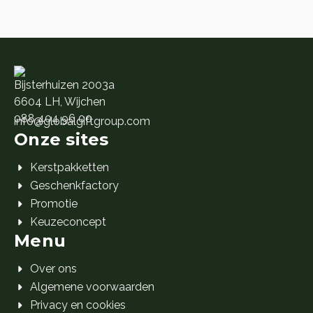
🎁 10.
🎁 1.
Bijsterhuizen 2003a
6604 LH, Wijchen
088 404 96 00
info@globalgiftgroup.com
Onze sites
Kerstpakketten
Geschenkfactory
Promotie
Keuzeconcept
Menu
Over ons
Algemene voorwaarden
Privacy en cookies