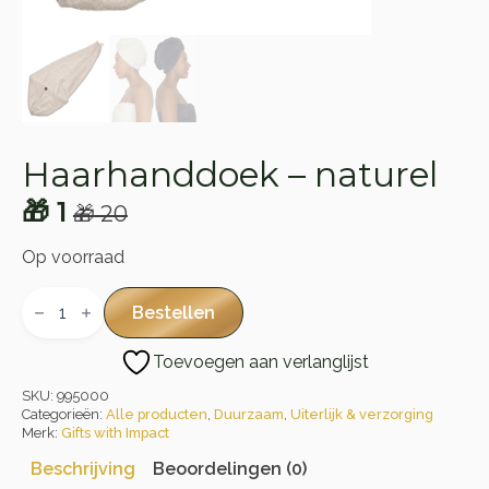
Haarhanddoek – naturel
🎁
1
🎁
20
Oorspronkelijke
Huidige
prijs
prijs
Op voorraad
was:
is:
Haarhanddoek
-
Bestellen
🎁 20.
🎁 1.
naturel
aantal
Toevoegen aan verlanglijst
SKU:
995000
Categorieën:
Alle producten
,
Duurzaam
,
Uiterlijk & verzorging
Merk:
Gifts with Impact
Beschrijving
Beoordelingen (0)