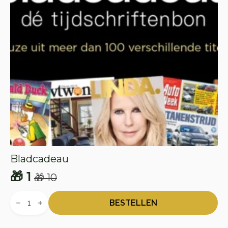
Bladcadeau
🎁
1
🎁
10
Oorspronkelijke
Huidige
Bladcadeau
prijs
prijs
aantal
BESTELLEN
was:
is: