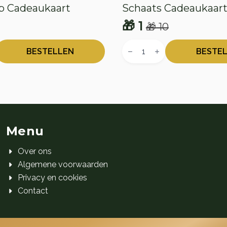
 Cadeaukaart
Schaats Cadeaukaar
🎁
1
🎁
10
onkelijke
e
Oorspronkelijke
Huidige
Schaats
prijs
prijs
t
Cadeaukaart
BESTELLEN
BESTE
aantal
was:
is:
🎁 10.
🎁 1.
Menu
Over ons
Algemene voorwaarden
Privacy en cookies
Contact