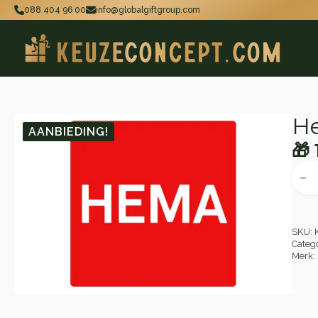
088 404 96 00
info@globalgiftgroup.com
H
AANBIEDING!
🎁
Oo
Hu
Hem
Cade
pri
pri
aant
wa
is:
🎁 
🎁 
SKU:
Categ
Merk: