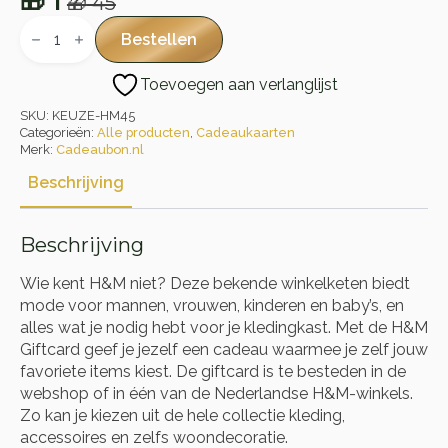
🎁
1
🎁
45
Oorspronkelijke
Huidige
H&M
Giftcard
prijs
prijs
Bestellen
aantal
was:
is:
Toevoegen aan verlanglijst
🎁 45.
🎁 1.
SKU:
KEUZE-HM45
Categorieën:
Alle producten
,
Cadeaukaarten
Merk:
Cadeaubon.nl
Beschrijving
Beschrijving
Wie kent H&M niet? Deze bekende winkelketen biedt
mode voor mannen, vrouwen, kinderen en baby’s, en
alles wat je nodig hebt voor je kledingkast. Met de H&M
Giftcard geef je jezelf een cadeau waarmee je zelf jouw
favoriete items kiest. De giftcard is te besteden in de
webshop of in één van de Nederlandse H&M-winkels.
Zo kan je kiezen uit de hele collectie kleding,
accessoires en zelfs woondecoratie.