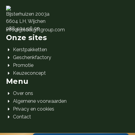
Bijsterhuizen 2003a
6604 LH, Wijchen
088 404 96 00
info@globalgiftgroup.com
Onze sites
Kerstpakketten
Geschenkfactory
Promotie
Keuzeconcept
Menu
Over ons
Algemene voorwaarden
Privacy en cookies
Contact