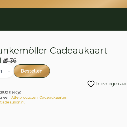
nkemöller Cadeaukaart
1
🎁
36
rspronkelijke
idige
emöller
aukaart
js
js
Bestellen
al
s:
Toevoegen aan 
36.
1.
KEUZE-HK36
orieën:
Alle producten
,
Cadeaukaarten
Cadeaubon.nl