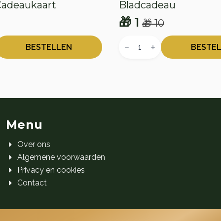
Cadeaukaart
Bladcadeau
🎁
1
🎁
10
onkelijke
e
Oorspronkelijke
Huidige
Bladcadeau
prijs
prijs
t
aantal
BESTELLEN
BESTE
was:
is:
🎁 10.
🎁 1.
Menu
Over ons
Algemene voorwaarden
Privacy en cookies
Contact