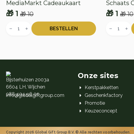
MediaMarkt Cadeaukaart
Schaats 
🎁
1
🎁
1
🎁
10
🎁
10
Oorspronkelijke
Huidige
Oorspr
Huidig
MediaMarkt
Schaats
prijs
prijs
prijs
prijs
Cadeaukaart
Cadeaukaar
BESTELLEN
aantal
aantal
was:
is:
was:
is:
🎁 10.
🎁 1.
🎁 10.
🎁 1.
Onze sites
Bijsterhuizen 2003a
6604 LH, Wijchen
Kerstpakketten
088 404 96 00
info@globalgiftgroup.com
Geschenkfactory
Promotie
Keuzeconcept
Copyright 2026 Global Gift Group B.V. © Alle rechten voorbehouden.