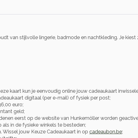
t van stijlvolle lingerie, badmode en nachtkleding. Je kiest 
eze kaart kun je eenvoudig online jouw cadeaukaart inwissel
eaukaart digitaal (per e-mail) of fysiek per post;
6,00 euro;
ntant geld;
enen eerst op de website van Hunkemöller worden geactivee
ls in de fysieke winkels te besteden;
n. Wissel jouw Keuze Cadeaukaart in op
cadeaubon.be
;