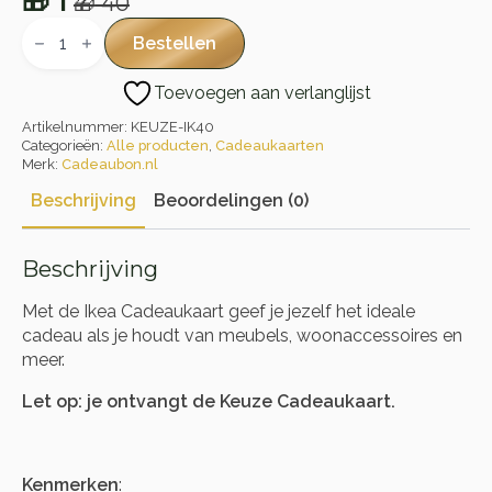
🎁
1
🎁
40
Oorspronkelijke
Huidige
Ikea
Cadeaukaart
prijs
prijs
Bestellen
aantal
was:
is:
Toevoegen aan verlanglijst
🎁 40.
🎁 1.
Artikelnummer:
KEUZE-IK40
Categorieën:
Alle producten
,
Cadeaukaarten
Merk:
Cadeaubon.nl
Beschrijving
Beoordelingen (0)
Beschrijving
Met de Ikea Cadeaukaart geef je jezelf het ideale
cadeau als je houdt van meubels, woonaccessoires en
meer.
Let op: je ontvangt de Keuze Cadeaukaart.
Kenmerken
: