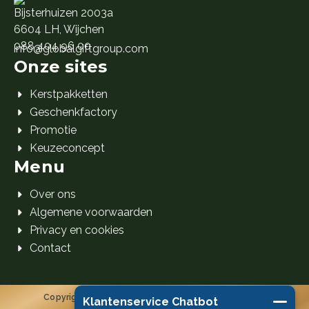
Bijsterhuizen 2003a
6604 LH, Wijchen
088 404 96 00
info@globalgiftgroup.com
Onze sites
Kerstpakketten
Geschenkfactory
Promotie
Keuzeconcept
Menu
Over ons
Algemene voorwaarden
Privacy en cookies
Contact
Copyright 2026 Global Gift Group B.V. © Alle rechten
Klantenservice Chatbot
voorbehouden.