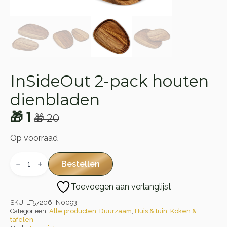
InSideOut 2-pack houten
dienbladen
🎁
1
🎁
20
Oorspronkelijke
Huidige
prijs
prijs
Op voorraad
was:
is:
InSideOut
2-
Bestellen
🎁 20.
🎁 1.
pack
houten
Toevoegen aan verlanglijst
dienbladen
aantal
SKU:
LT57206_N0093
Categorieën:
Alle producten
,
Duurzaam
,
Huis & tuin
,
Koken &
tafelen