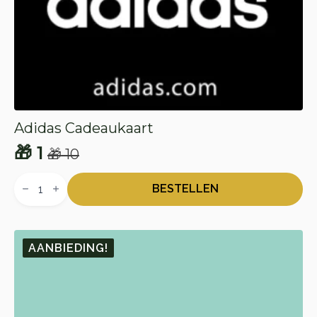
Adidas Cadeaukaart
🎁
1
🎁
10
Oorspronkelijke
Huidige
Adidas
prijs
prijs
Cadeaukaart
BESTELLEN
aantal
was:
is:
🎁 10.
🎁 1.
AANBIEDING!