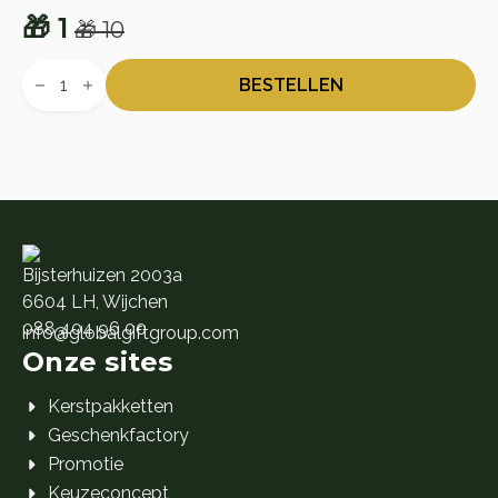
🎁
1
🎁
10
Oorspronkelijke
Huidige
MediaMarkt
prijs
prijs
Cadeaukaart
BESTELLEN
aantal
was:
is:
🎁 10.
🎁 1.
Bijsterhuizen 2003a
6604 LH, Wijchen
088 404 96 00
info@globalgiftgroup.com
Onze sites
Kerstpakketten
Geschenkfactory
Promotie
Keuzeconcept