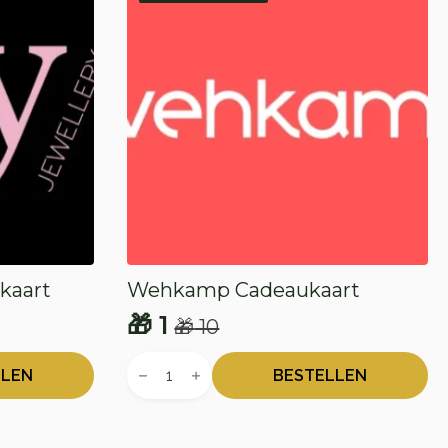
kaart
Wehkamp Cadeaukaart
🎁
1
🎁
10
Oorspronkelijke
Huidige
Wehkamp
prijs
prijs
Cadeaukaart
LLEN
BESTELLEN
aantal
was:
is:
🎁 10.
🎁 1.