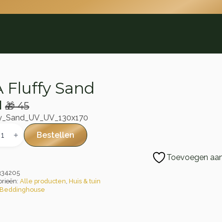
 Fluffy Sand
1
🎁
45
rspronkelijke
idige
fy_Sand_UV_UV_130x170
js
js
y
Bestellen
s:
d
al
45.
1.
Toevoegen aan 
334205
orieën:
Alle producten
,
Huis & tuin
Beddinghouse