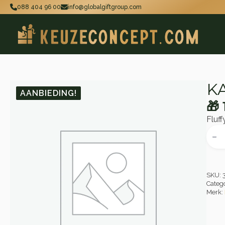
088 404 96 00
info@globalgiftgroup.com
KA
AANBIEDING!
🎁
Oo
Hu
Fluf
pri
pri
KA
Fluff
wa
is:
San
aant
🎁 
🎁 
SKU:
Categ
Merk: