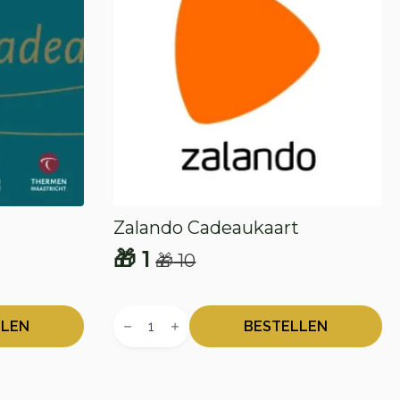
Zalando Cadeaukaart
🎁
1
🎁
10
Oorspronkelijke
Huidige
prijs
prijs
Zalando
was:
is:
Cadeaukaart
LLEN
BESTELLEN
aantal
🎁 10.
🎁 1.