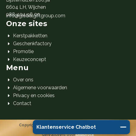
6604 LH, Wijchen
088 404 96 00
info@globalgiftgroup.com
Onze sites
Kerstpakketten
Geschenkfactory
Promotie
Keuzeconcept
Menu
Over ons
Algemene voorwaarden
Privacy en cookies
Contact
Copyright 2026 Global Gift Group B.V. © Alle rechten
Klantenservice Chatbot
voorbehouden.
Gerealiseerd door
Digishock