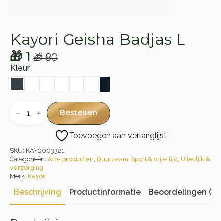
Kayori Geisha Badjas L
🎁
1
🎁
80
Oorspronkelijke
Huidige
Kleur
prijs
prijs
was:
is:
🎁 80.
🎁 1.
Kayori
Geisha
Bestellen
Badjas
L
Toevoegen aan verlanglijst
aantal
SKU:
KAY0003321
Categorieën:
Alle producten
,
Duurzaam
,
Sport & vrije tijd
,
Uiterlijk &
verzorging
Merk:
Kayori
Beschrijving
Productinformatie
Beoordelingen (0)