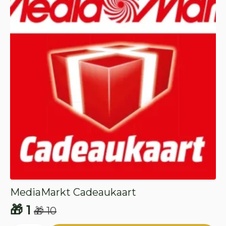
MediaMarkt Cadeaukaart
🎁
1
🎁
10
Oorspronkelijke
Huidige