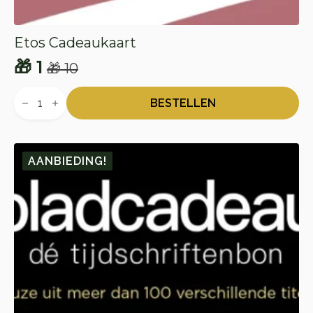
Etos Cadeaukaart
🎁
1
🎁
10
Oorspronkelijke
Huidige
Etos
prijs
prijs
Cadeaukaart
BESTELLEN
aantal
was:
is:
🎁 10.
🎁 1.
AANBIEDING!