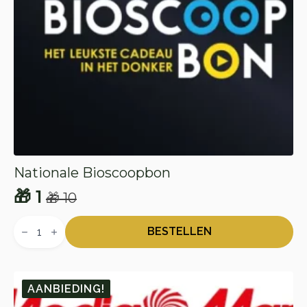
Nationale Bioscoopbon
🎁
1
🎁
10
Oorspronkelijke
Huidige
Nationale
prijs
prijs
Bioscoopbon
BESTELLEN
aantal
was:
is:
🎁 10.
🎁 1.
AANBIEDING!