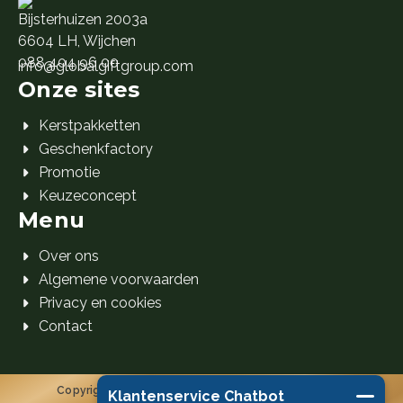
Bijsterhuizen 2003a
6604 LH, Wijchen
088 404 96 00
info@globalgiftgroup.com
Onze sites
Kerstpakketten
Geschenkfactory
Promotie
Keuzeconcept
Menu
Over ons
Algemene voorwaarden
Privacy en cookies
Contact
Copyright 2026 Global Gift Group B.V. © Alle rechten
Klantenservice Chatbot