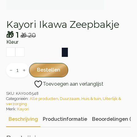
Kayori Ikawa Zeepbakje
🎁
1
🎁
20
Oorspronkelijke
Huidige
Kleur
prijs
prijs
was:
is:
🎁 20.
🎁 1.
Kayori
Ikawa
Bestellen
Zeepbakje
aantal
Toevoegen aan verlanglijst
SKU:
KAY006548
Categorieën:
Alle producten
,
Duurzaam
,
Huis & tuin
,
Uiterlijk &
verzorging
Merk:
Kayori
Beschrijving
Productinformatie
Beoordelingen (0)