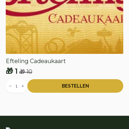
Efteling Cadeaukaart
🎁
1
🎁
10
Oorspronkelijke
Huidige
Efteling
prijs
prijs
Cadeaukaart
BESTELLEN
aantal
was:
is:
🎁 10.
🎁 1.