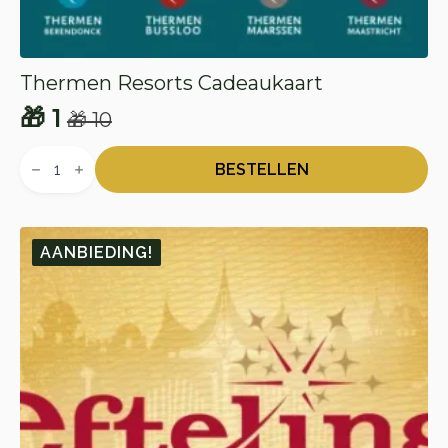
Thermen Resorts Cadeaukaart
🎁
1
🎁
10
Oorspronkelijke
Huidige
Thermen
prijs
prijs
Resorts
BESTELLEN
Cadeaukaart
was:
is:
aantal
🎁 10.
🎁 1.
AANBIEDING!