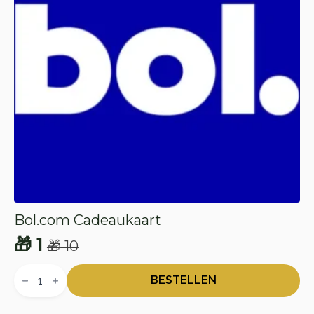
Bol.com Cadeaukaart
🎁
1
🎁
10
Oorspronkelijke
Huidige
Bol.com
prijs
prijs
Cadeaukaart
BESTELLEN
aantal
was:
is: