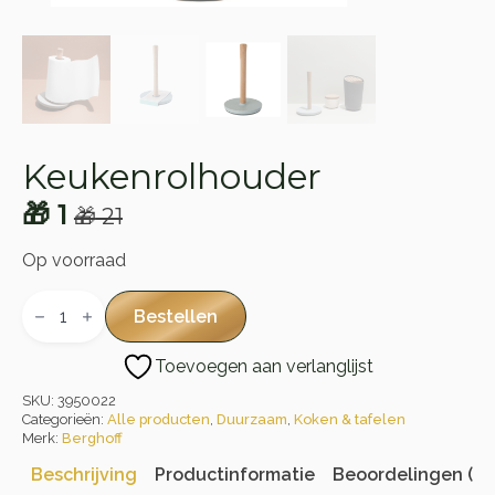
Keukenrolhouder
🎁
1
🎁
21
Oorspronkelijke
Huidige
prijs
prijs
Op voorraad
was:
is:
Keukenrolhouder
aantal
Bestellen
🎁 21.
🎁 1.
Toevoegen aan verlanglijst
SKU:
3950022
Categorieën:
Alle producten
,
Duurzaam
,
Koken & tafelen
Merk:
Berghoff
Beschrijving
Productinformatie
Beoordelingen (0)