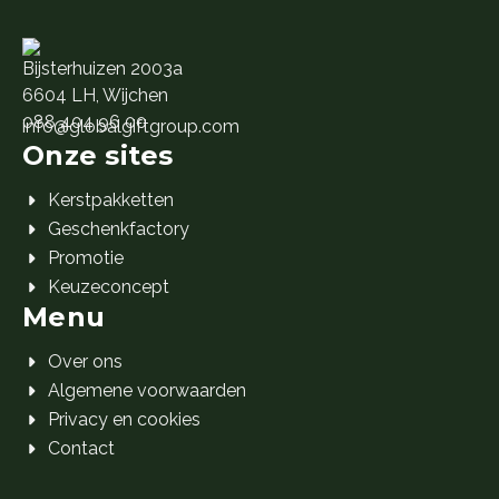
Bijsterhuizen 2003a
6604 LH, Wijchen
088 404 96 00
info@globalgiftgroup.com
Onze sites
Kerstpakketten
Geschenkfactory
Promotie
Keuzeconcept
Menu
Over ons
Algemene voorwaarden
Privacy en cookies
Contact