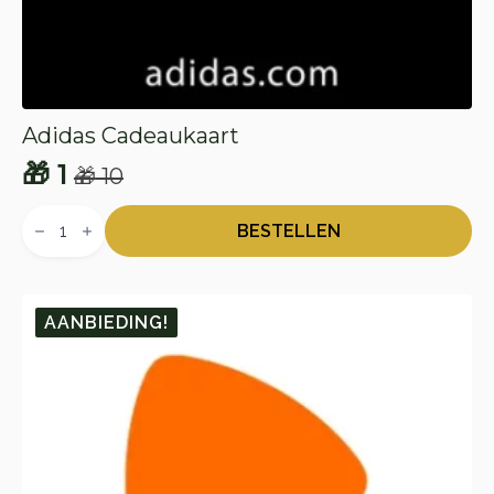
Adidas Cadeaukaart
🎁
1
🎁
10
Oorspronkelijke
Huidige
Adidas
prijs
prijs
Cadeaukaart
BESTELLEN
aantal
was:
is:
🎁 10.
🎁 1.
AANBIEDING!